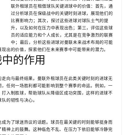
联外租球员在租借球队关键进球中的价值：首先，通
过分析球员在保级战中的关键时刻进球，展现他们的
比赛影响力；其次，探讨这些进球对球队士气的提
升，以及如何在压力中表现出色；第三，评估这些球
员的适应能力和个人成长，尤其是在竞争激烈的联赛
中；最后，分析这些进球对曼联未来战术布局的可能
展现出的价值，探索他们在未来赛季中可能带来的潜力。
战中的作用
的走向与最终结果。曼联外租球员在此类关键时刻的进球无
期，任何一场胜利都可能影响到整个赛季的命运。例如，一
，打入制胜球，帮助球队从降级区成功突围，这样的进球不
球队的韧性与决心。
也成为了球迷热议的话题。球员在最关键的时刻能够挺身而
了精神上的鼓舞。这种临危不乱、在压力下依旧能够冷静完