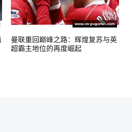
篇
曼联重回巅峰之路：辉煌复苏与英
超霸主地位的再度崛起