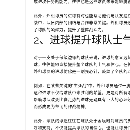
成进攻任务的能力，往往也是这些球员未来能够脱
此外，外租球员的进球有时也能帮助他们与队友建
战中，队伍内部的团结与合作非常关键。外租球员
了球队的凝聚力，提升了整体战斗力。
2、进球提升球队士
对于一支处于保级边缘的球队来说，进球的意义远
球，往往能够直接提升整个球队的士气和信心。在
外租球员的进球仿佛是一剂强心针，鼓舞了全队的
例如，在某些关键的“生死战”中，外租球员通过一
这种进球不仅给球队带来胜利的希望，更是对所有
帮助球队改变比赛走势的进球无疑具有巨大的心理
而形成更为坚韧的作战精神。
此外，球队的球迷往往在球队处于困境时对球员的
呼和支持，不仅能提高球队的自信心，也能让球员