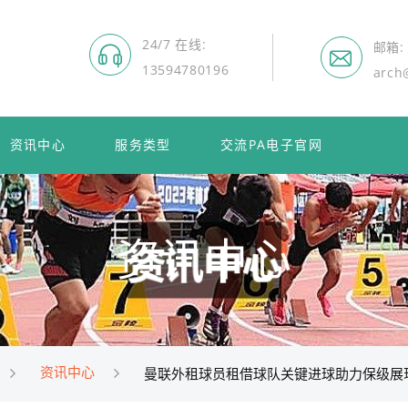
24/7 在线
邮箱
13594780196
arch
资讯中心
服务类型
交流PA电子官网
资讯中心
资讯中心
曼联外租球员租借球队关键进球助力保级展