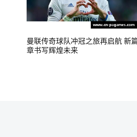
曼联传奇球队冲冠之旅再启航 新
章书写辉煌未来