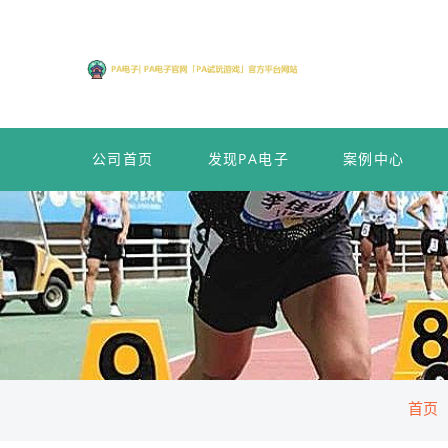
公司首页
发现PA电子
案例中心
首页