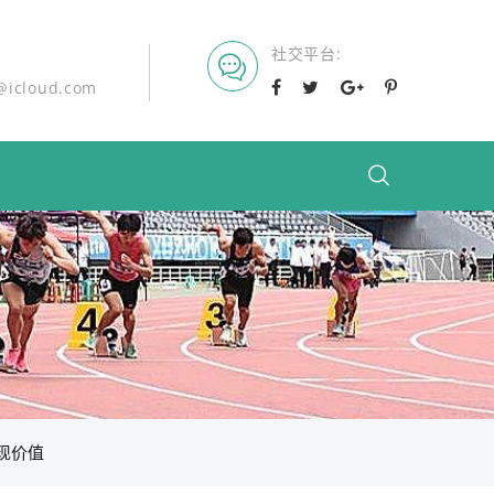
社交平台
@icloud.com
现价值