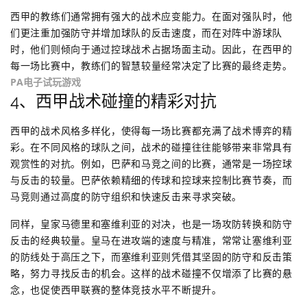
西甲的教练们通常拥有强大的战术应变能力。在面对强队时，他
们更注重加强防守并增加球队的反击速度，而在对阵中游球队
时，他们则倾向于通过控球战术占据场面主动。因此，在西甲的
每一场比赛中，教练们的智慧较量经常决定了比赛的最终走势。
PA电子试玩游戏
4、西甲战术碰撞的精彩对抗
西甲的战术风格多样化，使得每一场比赛都充满了战术博弈的精
彩。在不同风格的球队之间，战术的碰撞往往能够带来非常具有
观赏性的对抗。例如，巴萨和马竞之间的比赛，通常是一场控球
与反击的较量。巴萨依赖精细的传球和控球来控制比赛节奏，而
马竞则通过高度的防守组织和快速反击来寻求突破。
同样，皇家马德里和塞维利亚的对决，也是一场攻防转换和防守
反击的经典较量。皇马在进攻端的速度与精准，常常让塞维利亚
的防线处于高压之下，而塞维利亚则凭借其坚固的防守和反击策
略，努力寻找反击的机会。这样的战术碰撞不仅增添了比赛的悬
念，也促使西甲联赛的整体竞技水平不断提升。