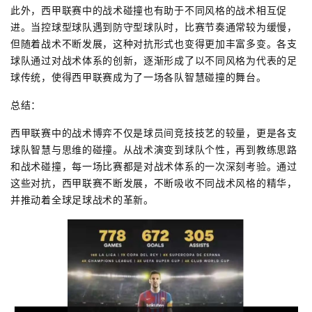
此外，西甲联赛中的战术碰撞也有助于不同风格的战术相互促
进。当控球型球队遇到防守型球队时，比赛节奏通常较为缓慢，
但随着战术不断发展，这种对抗形式也变得更加丰富多变。各支
球队通过对战术体系的创新，逐渐形成了以不同风格为代表的足
球传统，使得西甲联赛成为了一场各队智慧碰撞的舞台。
总结：
西甲联赛中的战术博弈不仅是球员间竞技技艺的较量，更是各支
球队智慧与思维的碰撞。从战术演变到球队个性，再到教练思路
和战术碰撞，每一场比赛都是对战术体系的一次深刻考验。通过
这些对抗，西甲联赛不断发展，不断吸收不同战术风格的精华，
并推动着全球足球战术的革新。