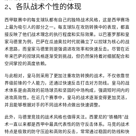
2、各队战术个性的体现
西甲联赛中的每支球队都有自己的独特战术风格，这是西甲赛场
上最为吸引人的部分之一。每支球队在攻防转换中的表现，都直
接反映了他们战术理念的执行程度和实际效果。以巴塞罗那和皇
家马德里为例，巴萨在瓜迪奥拉时代就确立了以控球为核心的战
术思路，而皇家马德里则是强调进攻效率和快速反击。尽管在近
年来巴萨的控球风格逐渐受到挑战，但仍然保持着对细腻配合和
空间掌控的高度依赖。
与此相对，皇马则采用了更加注重攻防转换的战术，不仅依靠世
界级前锋的个人能力，还通过快速反击打击对方防线。皇马的战
术体系是由高效的前场球员和坚固的中场构成，强调短时间内的
进攻高效性。在近几个赛季中，皇马的战术逐渐变得更加灵活，
并且能够根据对手的不同战术特点做出快速调整。
此外，马德里竞技的战术风格也值得关注。西蒙尼的“铁桶阵”战
术一直以来都是西甲中最具代表性的防守反击体系。马竞的战术
特点是极致的防守压迫和高效的反击，常常通过稳固的防线和快