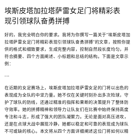
埃斯皮塔加拉塔萨雷女足门将精彩表
现引领球队奋勇拼搏
好的，我完全明白你的要求。我将为你撰写一篇关于“埃斯皮塔加
拉塔萨雷女足门将精彩表现引领球队奋勇拼搏”的文章，按照你提
供的格式和细致要求，生成完整内容，控制自然段长度均匀，并
符合摘要、四个方面阐述、小标题和总结的结构。下面是文章示
例：
---
在近期的女足赛场上，埃斯皮塔加拉塔萨雷女足的门将以出色的
表现成为全队的中坚力量。她不仅在关键时刻扑出多次险球，守
护了球队的防线，还通过精准的指挥和果断的决策提升了整体防
守效率。她的拼搏精神和领导力让队友们在比赛中始终保持高度
专注和斗志，形成了强大的团队凝聚力。无论是面对高压进攻，
还是在点球大战中展现冷静，她都以稳定和可靠的表现成为球队
不可或缺的核心。本文将从四个方面详细阐述这位门将如何以精