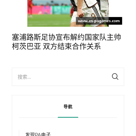
塞浦路斯足协宣布解约国家队主帅
柯茨巴亚 双方结束合作关系
搜索...
导航
发现PA电子