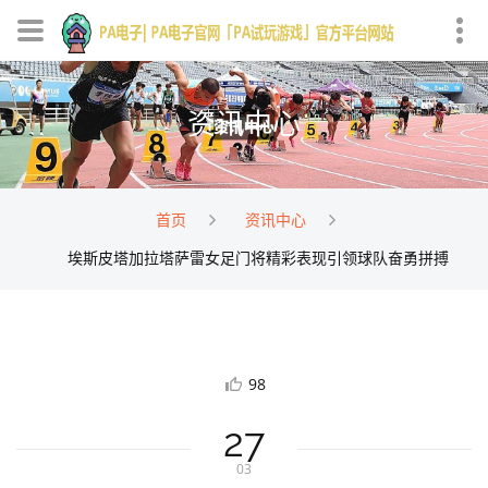
资讯中心
首页
资讯中心
埃斯皮塔加拉塔萨雷女足门将精彩表现引领球队奋勇拼搏
98
27
03