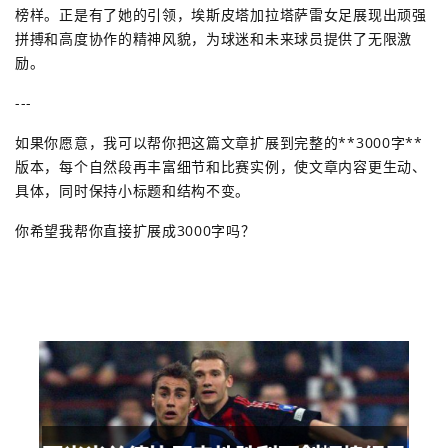
榜样。正是有了她的引领，埃斯皮塔加拉塔萨雷女足展现出顽强
拼搏和高度协作的精神风貌，为球迷和未来球员提供了无限激
励。
---
如果你愿意，我可以帮你把这篇文章扩展到完整的**3000字**
版本，每个自然段再丰富细节和比赛实例，使文章内容更生动、
具体，同时保持小标题和结构不变。
你希望我帮你直接扩展成3000字吗？