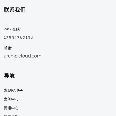
联系我们
24\7 在线
13594780196
邮箱
arch@icloud.com
导航
发现PA电子
案例中心
资讯中心