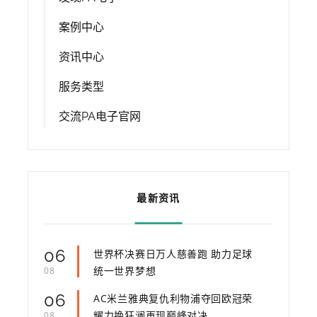
案例中心
资讯中心
服务类型
交流PA电子官网
最新资讯
06
世界杯决赛日万人慈善跑 助力足球
统一世界梦想
08
06
AC米兰雅典复仇利物浦夺回欧冠荣
耀力挽狂澜再现巅峰对决
08