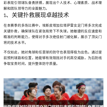
彩表现引领球队奋勇拼搏，展现出个人技术、心理素质、战术理
解和团队领导力的全面魅力。
1、关键扑救展现卓越技术
在本赛季的多场比赛中，埃斯皮塔加拉塔萨雷女足门将多次完成
关键扑救，确保球队在紧张局势下不失球。她敏捷的反应速度和
精准的判断能力，使得对手多次绝佳射门被化解，展示了顶尖门
将的技术水平。
不仅如此，她对角球和任意球的防守也表现得极为出色。通过提
前预判球路和位置，她能够有效阻挡对手的高空威胁，为后防线
争取宝贵时间，提升整体防守质量。