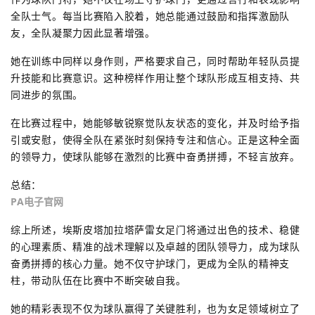
全队士气。每当比赛陷入胶着，她总能通过鼓励和指挥激励队
友，全队凝聚力因此显著增强。
她在训练中同样以身作则，严格要求自己，同时帮助年轻队员提
升技能和比赛意识。这种榜样作用让整个球队形成互相支持、共
同进步的氛围。
在比赛过程中，她能够敏锐察觉队友状态的变化，并及时给予指
引或安慰，使得全队在紧张时刻保持专注和信心。正是这种全面
的领导力，使球队能够在激烈的比赛中奋勇拼搏，不轻言放弃。
总结：
PA电子官网
综上所述，埃斯皮塔加拉塔萨雷女足门将通过出色的技术、稳健
的心理素质、精准的战术理解以及卓越的团队领导力，成为球队
奋勇拼搏的核心力量。她不仅守护球门，更成为全队的精神支
柱，带动队伍在比赛中不断突破自我。
她的精彩表现不仅为球队赢得了关键胜利，也为女足领域树立了