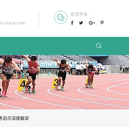
社交平台
@icloud.com
术启示深度解读