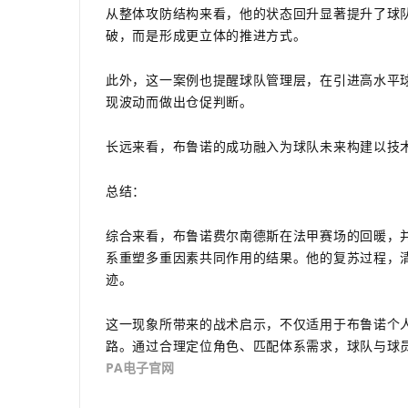
从整体攻防结构来看，他的状态回升显著提升了球
破，而是形成更立体的推进方式。
此外，这一案例也提醒球队管理层，在引进高水平
现波动而做出仓促判断。
长远来看，布鲁诺的成功融入为球队未来构建以技
总结：
综合来看，布鲁诺费尔南德斯在法甲赛场的回暖，
系重塑多重因素共同作用的结果。他的复苏过程，
迹。
这一现象所带来的战术启示，不仅适用于布鲁诺个
路。通过合理定位角色、匹配体系需求，球队与球
PA电子官网