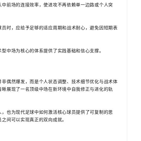
队中前场的连接效率，使进攻不再依赖单一边路或个人突
球员时，应给予足够的适应周期和战术耐心，避免因短期表
术型中场为核心的体系提供了实践基础和信心支撑。
并非偶然爆发，而是个人状态调整、技术细节优化与战术体
清晰展现了一名顶级中场在新环境中自我修正与进化的轨
人，也为现代足球中如何激活核心球员提供了可复制的思
员之间可以实现真正的双向成就。