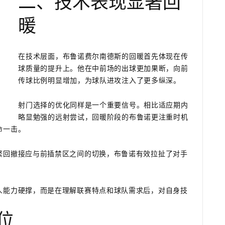
二、技术表现显著回
暖
在技术层面，布鲁诺费尔南德斯的回暖首先体现在传
球质量的提升上。他在中前场的出球更加果断，向前
传球比例明显增加，为球队进攻注入了更多纵深。
射门选择的优化同样是一个重要信号。相比适应期内
略显勉强的远射尝试，回暖阶段的布鲁诺更注重时机
命一击。
繁回撤接应与前插禁区之间的切换，布鲁诺有效拉扯了对手
人能力硬撑，而是在理解联赛特点和球队需求后，对自身技
位