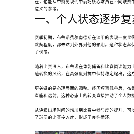
在，也能从中窥见现代中前场核心球员在不同联赛
意义的参考。
一、个人状态逐步复
赛季初期，布鲁诺费尔南德斯在法甲的表现一度显
默契程度，都未达到外界对他的预期。这种状态起
了伏笔。
随着比赛深入，布鲁诺在体能储备和比赛阅读能力
速转换的风格，在高强度对抗中保持稳定输出，这
更关键的是心理层面的调整。经历短暂低谷后，布
直塞和远射，这种心态上的转变直接推动了个人数
从连续出场时间的增加到比赛中参与度的提升，可
了球员的比赛投入度，形成了良性循环。