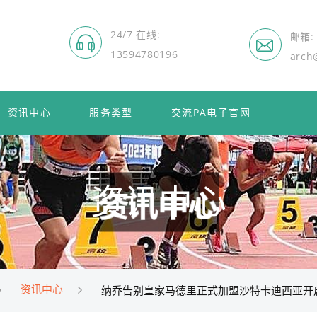
24/7 在线
邮箱
13594780196
arch
资讯中心
服务类型
交流PA电子官网
资讯中心
资讯中心
纳乔告别皇家马德里正式加盟沙特卡迪西亚开