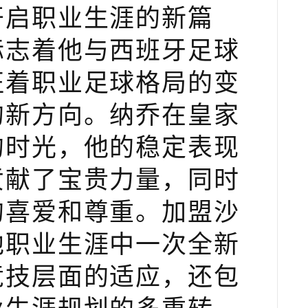
开启职业生涯的新篇
标志着他与西班牙足球
征着职业足球格局的变
的新方向。纳乔在皇家
的时光，他的稳定表现
贡献了宝贵力量，同时
的喜爱和尊重。加盟沙
他职业生涯中一次全新
竞技层面的适应，还包