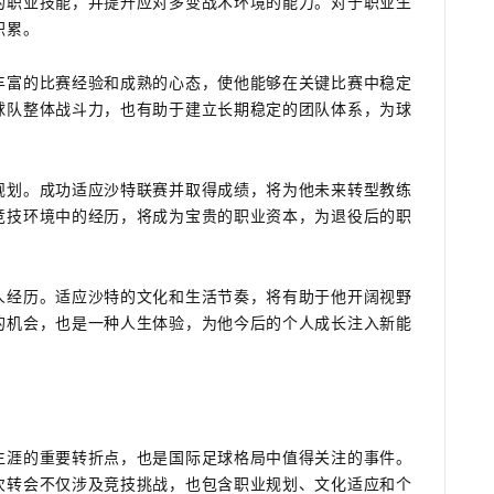
的职业技能，并提升应对多变战术环境的能力。对于职业生
积累。
丰富的比赛经验和成熟的心态，使他能够在关键比赛中稳定
球队整体战斗力，也有助于建立长期稳定的团队体系，为球
规划。成功适应沙特联赛并取得成绩，将为他未来转型教练
竞技环境中的经历，将成为宝贵的职业资本，为退役后的职
人经历。适应沙特的文化和生活节奏，将有助于他开阔视野
的机会，也是一种人生体验，为他今后的个人成长注入新能
生涯的重要转折点，也是国际足球格局中值得关注的事件。
次转会不仅涉及竞技挑战，也包含职业规划、文化适应和个