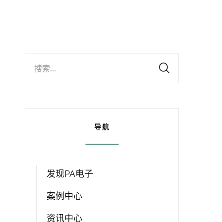
搜索...
导航
发现PA电子
案例中心
资讯中心