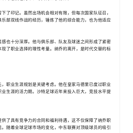
留下了印记。虽然出场机会相对有限，但每次国家队征召，
俱乐部双线作战的经历，锤炼了他的综合能力，也为他适应
属感也十分深厚。他与俱乐部、队友及球迷之间形成了紧密
体现了职业选择的理性考量。纳乔的离开，是时代交替的标
先，职业生涯规划是关键考虑。他在皇家马德里已度过职业
职业生涯的活力期。沙特足球近年来投入巨大，竞技水平提
。
提供了具有竞争力的合同和福利待遇，这不仅保障了纳乔职
现。随着全球足球市场的变化，中东联赛对顶级球员的吸引