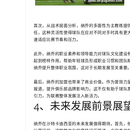
其次，从战术层面分析，纳乔的多面性为主教练提
任，这种灵活性使得球队在应对不同对手时具有更
速适应比赛节奏和压力。
此外，纳乔的职业素养和领导能力对球队文化建设
起到榜样作用，帮助年轻球员形成职业习惯和团队
纳乔提升整体职业氛围，这对于长期发展至关重要
最后，纳乔的加盟也带来了商业价值。作为曾效力
报道，提升俱乐部品牌影响力。这不仅有助于球队
引力，为联赛整体发展注入新活力。
4、未来发展前景展
纳乔在沙特卡迪西亚的未来发展值得期待。首先，