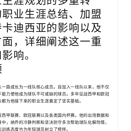
业生涯规划的多重转
的职业生涯总结、加盟
特卡迪西亚的影响以及
方面，详细阐述这一重
和影响。
顾
队一路成长为一线队核心成员。自加入一线队以来，他不仅
手能力使他成为球队不可或缺的球员。多年征战西甲和欧冠
些都为他接下来的职业生涯奠定了坚实基础。
括西甲联赛、欧冠联赛以及各类国内杯赛。他的出场数据和
赛中，纳乔的冷静判断和坚决防守多次帮助球队化解险情，
和训练态度也为年轻球员树立了榜样。