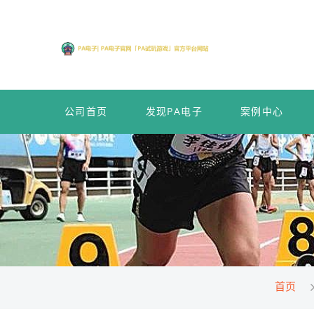
公司首页
发现PA电子
案例中心
首页