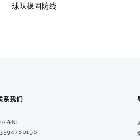
球队稳固防线
联系我们
4\7 在线
13594780196