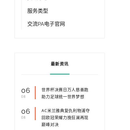
服务类型
交流PA电子官网
最新资讯
06
世界杯决赛日万人慈善跑
助力足球统一世界梦想
08
06
AC米兰雅典复仇利物浦夺
回欧冠荣耀力挽狂澜再现
08
巅峰对决