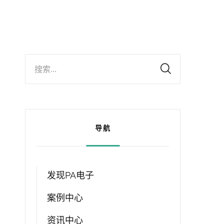
搜索...
导航
发现PA电子
案例中心
资讯中心