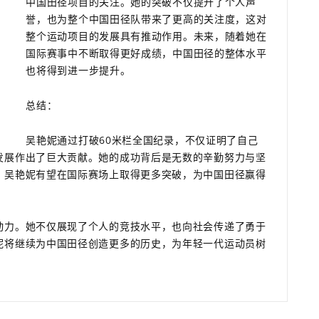
中国田径项目的关注。她的突破不仅提升了个人声
誉，也为整个中国田径队带来了更高的关注度，这对
整个运动项目的发展具有推动作用。未来，随着她在
国际赛事中不断取得更好成绩，中国田径的整体水平
也将得到进一步提升。
总结：
吴艳妮通过打破60米栏全国纪录，不仅证明了自己
发展作出了巨大贡献。她的成功背后是无数的辛勤努力与坚
，吴艳妮有望在国际赛场上取得更多突破，为中国田径赢得
动力。她不仅展现了个人的竞技水平，也向社会传递了勇于
妮将继续为中国田径创造更多的历史，为年轻一代运动员树