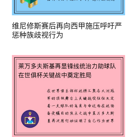
维尼修斯赛后再向西甲施压呼吁严
惩种族歧视行为