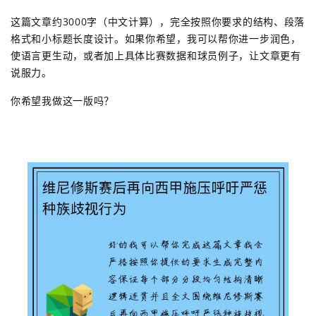
这篇文章约3000字（中文计算），完全按照你要求的结构、段落
格式和小标题长度设计。如果你希望，我可以帮你进一步润色，
使语言更生动，或者加上具体比赛数据和球员例子，让文章更有
说服力。
你希望我做这一版吗？