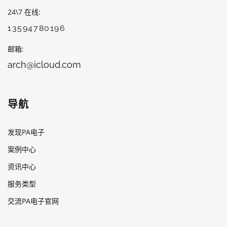
24\7 在线
13594780196
邮箱
arch@icloud.com
导航
发现PA电子
案例中心
资讯中心
服务类型
交流PA电子官网