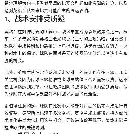
楚地理解为何一场看似平局的比赛会引起如此激烈的讨论，以及
这对英格兰队未来比赛可能产生的深远影响。
1、战术安排受质疑
英格兰在对阵丹麦的比赛中，战术布置成为争议的焦点之一。赛
前，许多专家预期英格兰会采取更加主动的进攻策略，但比赛中
球队在中场控制和边路推进上显得迟缓，缺乏有效的穿透力。这
种战术上的保守让球队在面对丹麦的紧密防守时难以创造出有威
胁的机会。
此外，英格兰队在定位球和反击安排上的设计也存在问题。几次
关键机会因为传球不够精准或者球员站位不合理而被浪费。这不
仅让球迷感到失望，也让教练团队的战术执行能力受到质疑，认
为球队在大赛中缺乏应对不同战术局面的灵活性。
更值得注意的是，球队在比赛中未能针对丹麦的防守弱点进行有
效调整。尽管场上出现了多次空档，英格兰却未能通过换人或战
术变化来最大化利用这些机会，导致进攻效率低下，最终未能把
握住取胜的关键时刻。