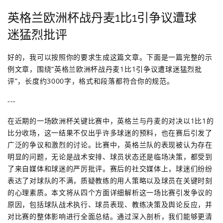
英格兰欧洲杯战丹麦1比1引争议遭球
迷猛烈批评
好的，我可以按照你的要求生成这篇文章。下面是一篇完整的示
例文章，围绕“英格兰欧洲杯战丹麦1比1引争议遭球迷猛烈批
评”，长度约3000字，格式和段落都符合你的规范。
---
在近期的一场欧洲杯关键比赛中，英格兰与丹麦的对决以1比1的
比分收场，这一结果不仅出乎许多球迷的预料，也在赛后引发了
广泛的争议和激烈的讨论。比赛中，英格兰队的表现被认为存在
明显的问题，无论是战术安排、球员状态还是临场决策，都受到
了来自媒体和球迷的严厉批评。赛后的社交媒体上，球迷们纷纷
表达了对球队的不满，质疑教练的用人策略以及球员在关键时刻
的心理素质。本文将从四个方面详细解析这一场比赛引发争议的
原因，包括球队战术执行、球员表现、教练决策及舆论反应，并
对比赛的整体影响进行全面总结。通过深入剖析，我们能够更清