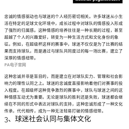
忠诚的情感驱动也与球迷的个人经历密切相关。许多球迷从小生
活在特定的足球文化环境中，成长过程中对球队的情感投入形成
了强烈的归属感。这种情感的培养往往是一种长期的过程，甚至
超越了个人的兴趣爱好，转变为一种生活方式和文化身份的象
征。例如，在超级杯这样的赛事中，球迷不仅仅是为了比赛的结
果而支持球队，而是通过与球队共同度过的每一场比赛，建立了
深厚的情感纽带。
PA电子官网
这种忠诚并非是盲目的，而是建立在对球队实力、管理和社会影
响力的理性认同之上。球迷的忠诚度直接影响着他们对赛事的投
入程度。在超级杯这种竞争激烈的赛事中，球队与球迷之间的这
种情感互动尤为重要。无论是球队的胜利还是失败，球迷都会继
续在不同的形式中表达对球队的支持，这种忠诚形成了一种文化
传承，代代相传，成为一种无法轻易打破的情感纽带。
3、球迷社会认同与集体文化