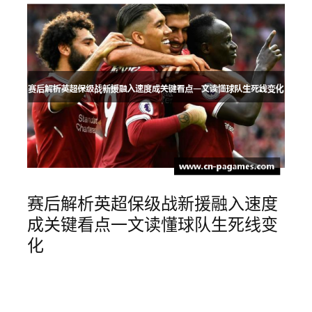
赛后解析英超保级战新援融入速度
成关键看点一文读懂球队生死线变
化