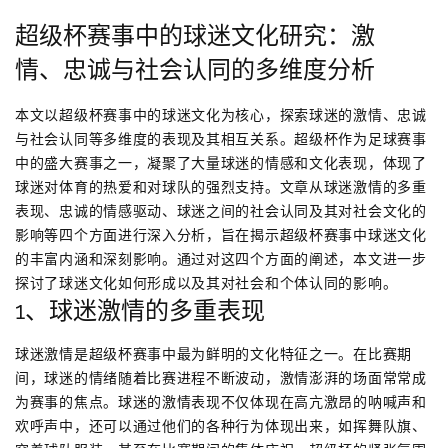
超级杯赛事中的球迷文化研究：激
情、忠诚与社会认同的多维度分析
本文以超级杯赛事中的球迷文化为核心，探索球迷的激情、忠诚
与社会认同等多维度的表现及其相互关系。超级杯作为足球赛事
中的盛大赛事之一，凝聚了大量球迷的情感和文化表现，体现了
球迷对体育的热爱和对球队的强烈支持。文章从球迷激情的多重
表现、忠诚的情感驱动、球迷之间的社会认同及其对社会文化的
影响等四个方面进行深入分析，旨在揭示超级杯赛事中球迷文化
的丰富内涵和深刻影响。通过对这四个方面的阐述，本文进一步
探讨了球迷文化如何形成以及其对社会和个体认同的影响。
1、球迷激情的多重表现
球迷激情是超级杯赛事中最为鲜明的文化特征之一。在比赛期
间，球迷的情绪随着比赛进程不断波动，激情澎湃的场面常常成
为赛事的焦点。球迷的激情表现不仅体现在高亢激昂的呐喊声和
欢呼声中，还可以通过他们的各种行为体现出来，如挥舞队旗、