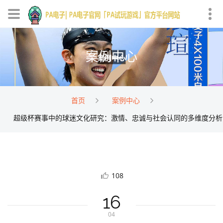
案例中心
首页
案例中心
超级杯赛事中的球迷文化研究：激情、忠诚与社会认同的多维度分析
108
16
04