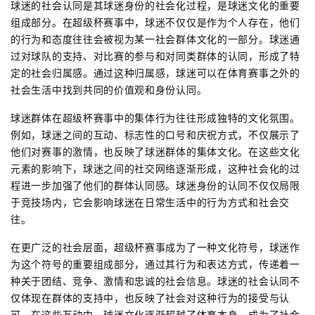
球迷的社会认同是其球迷身份的社会化过程，是球迷文化的重要
组成部分。在超级杯赛事中，球迷不仅仅是作为个人存在，他们
的行为和态度往往会被视为某一社会群体文化的一部分。球迷通
过对球队的支持、对比赛的参与和对同类群体的认同，形成了特
定的社会归属感。通过这种归属感，球迷可以在体育赛事之外的
社会生活中找到共同的价值观和身份认同。
球迷群体在超级杯赛事中的集体行为往往形成独特的文化氛围。
例如，球迷之间的互动、标志性的口号和庆祝方式，不仅展示了
他们对赛事的激情，也反映了球迷群体的集体文化。在这些文化
元素的影响下，球迷之间的社交网络逐渐形成，这种社会化的过
程进一步加强了他们的群体认同感。球迷身份的认同不仅仅局限
于竞技场内，它会影响球迷在日常生活中的行为方式和社会交
往。
在更广泛的社会层面，超级杯赛事成为了一种文化符号，球迷作
为这个符号的重要组成部分，通过其行为和表达方式，传递着一
种关于团结、竞争、激情和忠诚的社会信息。球迷的社会认同不
仅体现在群体的支持中，也反映了社会对这种行为的接受与认
可。在这些互动中，球迷文化逐渐超越了体育本身，成为了社会