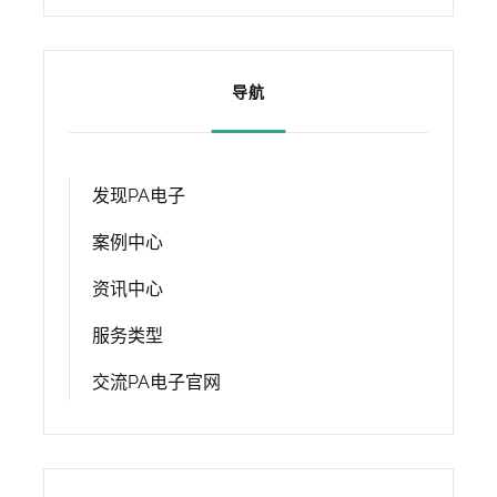
导航
发现PA电子
案例中心
资讯中心
服务类型
交流PA电子官网