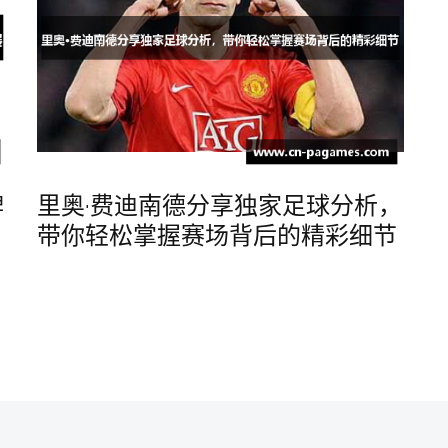
牌
里奥·费迪南德分享独家足球分析，
带你轻松掌握赛场背后的精彩细节