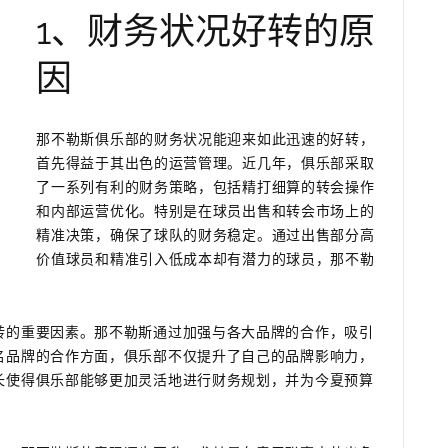
1、财务状况好转的原
因
那不勒斯俱乐部的财务状况能迎来如此迅速的好转，
首先得益于其出色的运营管理。近几年，俱乐部采取
了一系列有利的财务策略，包括精打细算的转会操作
和内部运营优化。特别是在球员出售和转会市场上的
精准决策，确保了球队的财务稳定。通过出售部分高
价值球员和精准引入低成本却有潜力的球员，那不勒
转的重要因素。那不勒斯通过加强与各大品牌的合作，吸引
名品牌的合作方面，俱乐部不仅提升了自己的品牌影响力，
长使得俱乐部能够更加灵活地进行财务规划，并为今夏预算