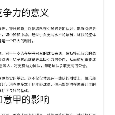
竞争力的意义
首先，提升预算可以使球队在引援时更加从容，能够引进更
上，如中锋和中场。通过引入更高水平的球员，球队的整体
疑是一个巨大的利好。
员。对于一支志在争夺冠军的球队来说，保持核心阵容的稳
资待遇上给予核心球员更具吸引力的条件，从而避免重要球
梅恩等人，将更有动力留队，帮助球队争取更高的荣誉。
设更坚实的基础。这不仅仅体现在一线队的引援上，俱乐部
青训，培养更多本土的年轻球员，俱乐部能够在未来几年的
展打下良好的基础。
和意甲的影响