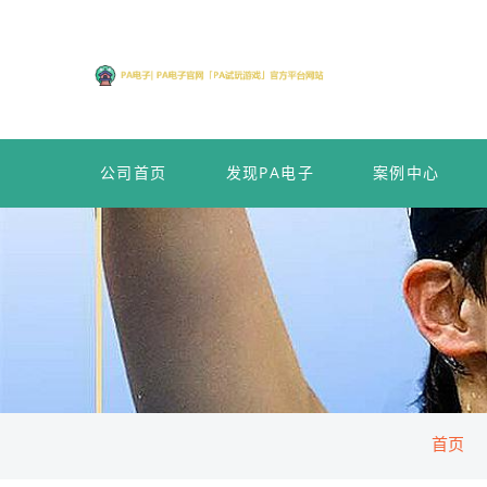
公司首页
发现PA电子
案例中心
首页