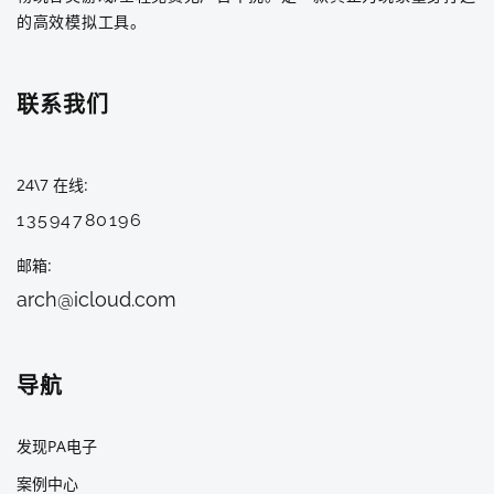
的高效模拟工具。
联系我们
24\7 在线
13594780196
邮箱
arch@icloud.com
导航
发现PA电子
案例中心