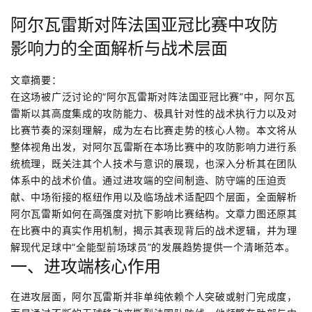
阿尔瓦雷斯对阵法国亚冠比赛中攻防
影响力的全面解析与战术层面
文章摘要：
在这场被广泛讨论的“阿尔瓦雷斯对阵法国亚冠比赛”中，阿尔瓦
雷斯以其高度集成的攻防能力、极具针对性的战术执行力以及对
比赛节奏的深刻理解，成为左右比赛走势的核心人物。本文将从
整体视角出发，对阿尔瓦雷斯在本场比赛中的攻防影响力进行系
统梳理，既关注其个人技术与意识的展现，也深入分析其在团队
体系中的战术价值。通过进攻端的空间制造、防守端的压迫贡
献、中场衔接的枢纽作用以及临场战术适配四个层面，全面解析
阿尔瓦雷斯如何在高强度对抗下影响比赛结构。文章力图还原其
在比赛中的真实作用机制，揭示其表现背后的战术逻辑，并为理
解现代足球中“全能型前场球员”的发展趋势提供一个清晰范本。
一、进攻端核心作用
在进攻层面，阿尔瓦雷斯并非单纯依赖个人突破或射门完成度，