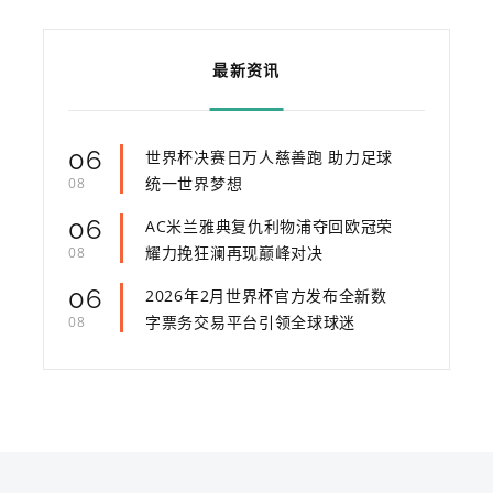
最新资讯
06
世界杯决赛日万人慈善跑 助力足球
统一世界梦想
08
06
AC米兰雅典复仇利物浦夺回欧冠荣
耀力挽狂澜再现巅峰对决
08
06
2026年2月世界杯官方发布全新数
字票务交易平台引领全球球迷
08