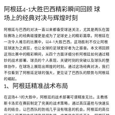
阿根廷4-1大胜巴西精彩瞬间回顾 球
场上的经典对决与辉煌时刻
阿根廷与巴西的对决一直以来都备受球迷关注，尤其是两队在国
际赛场上的经典碰撞更是成为了足球史上的精彩篇章。阿根廷在
一次令人难忘的比赛中，以4-1大胜巴西，这场胜利不仅让阿根
廷球迷为之疯狂，也让全球的足球爱好者为之振奋。本文将回顾
这场比赛中的精彩瞬间，从四个方面详细分析阿根廷如何通过精
妙的战术部署、球员的个人表现、关键时刻的突破以及球队的整
体协作，在球场上展现出辉煌的时刻。通过这场经典对决，我们
不仅看到了阿根廷足球的强大，更见证了巴西队的颓势与阿根廷
的崛起。
1、阿根廷精准战术布局
在这场4-1的大胜中，阿根廷的战术部署可谓精准无比。主教练
斯卡洛尼在赛前制定了完美的战术策略，通过高压逼抢与快速反
击的结合，让巴西队的防线几乎没有喘息的机会。阿根廷的高位