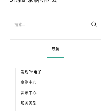
搜索...
导航
发现PA电子
案例中心
资讯中心
服务类型