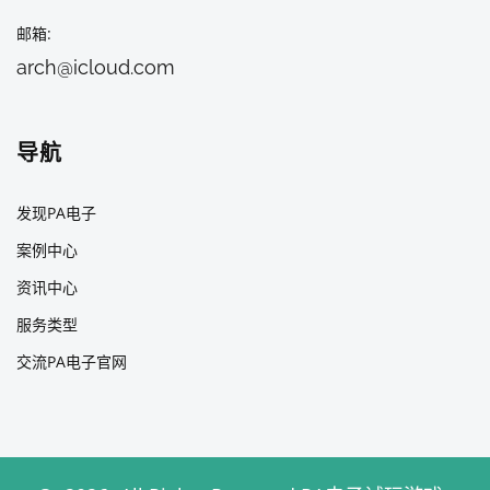
邮箱
arch@icloud.com
导航
发现PA电子
案例中心
资讯中心
服务类型
交流PA电子官网