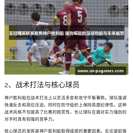
2、战术打法与核心球员
神户胜利船在战术打法上以灵活多变和攻守平衡著称。球队强调
快速反击和高位压迫，同时在防守组织上保持高度纪律性。这种
战术风格不仅提高了比赛的观赏性，也让球队在面对实力强劲的
对手时具有较强的竞争力。
核心球员的发挥是神户胜利船取得成绩的重要因素。无论是前锋