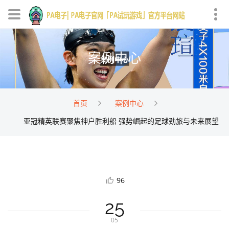
案例中心
首页
案例中心
亚冠精英联赛聚焦神户胜利船 强势崛起的足球劲旅与未来展望
96
25
05