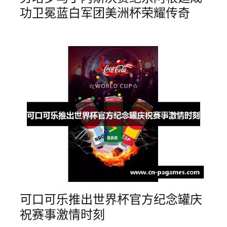
功卫冕蓝白军团美洲杯荣耀传奇
可口可乐推出世界杯官方纪念罐庆
祝赛事激情时刻