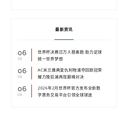
最新资讯
06
世界杯决赛日万人慈善跑 助力足球
统一世界梦想
08
06
AC米兰雅典复仇利物浦夺回欧冠荣
耀力挽狂澜再现巅峰对决
08
06
2026年2月世界杯官方发布全新数
字票务交易平台引领全球球迷
08