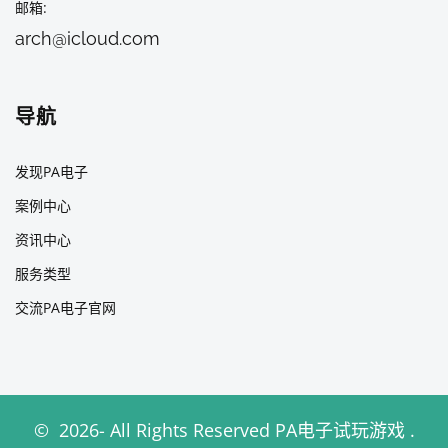
邮箱
arch@icloud.com
导航
发现PA电子
案例中心
资讯中心
服务类型
交流PA电子官网
©
2026
- All Rights Reserved
PA电子试玩游戏
.