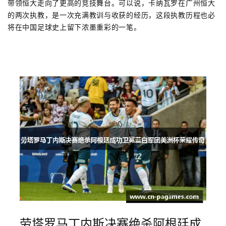
带领恒大走向了更高的竞技舞台。可以说，卡纳瓦罗在广州恒大
的两次执教，是一次充满教训与收获的经历，这段执教历程也必
将在中国足球史上留下浓墨重彩的一笔。
劳塔罗马丁内斯决赛绝杀阿根廷成