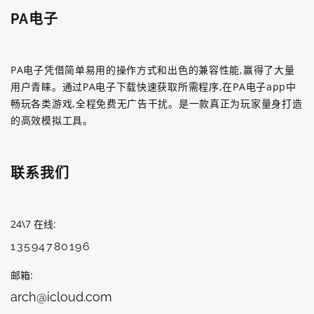
PA电子
PA电子凭借简单易用的操作方式和出色的兼容性能,赢得了大量
用户青睐。通过PA电子下载快速获取所需程序,在PA电子app中
畅玩各类游戏,全程免费无广告干扰。是一款真正为玩家量身打造
的高效模拟工具。
联系我们
24\7 在线
13594780196
邮箱
arch@icloud.com