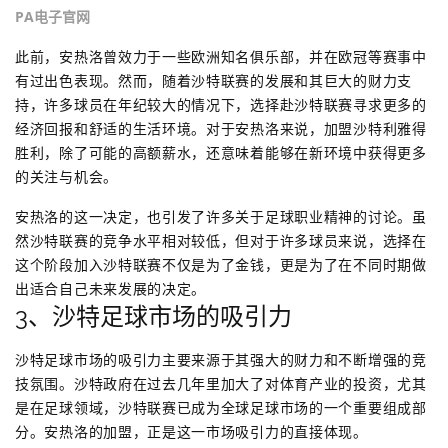
PA电子官网
此前，安热洛曾效力于一些欧洲知名俱乐部，并在欧冠等赛事中
有过出色表现。然而，随着沙特联赛的发展和其巨大的财力支
持，许多球员在年纪较大的情况下，选择赴沙特联赛寻求更多的
经济回报和舒适的生活环境。对于安热洛来说，加盟沙特利雅得
胜利，除了可能的高额薪水，还意味着能够在新环境中获得更多
的关注与机会。
安热洛的这一决定，也引发了许多关于足球职业精神的讨论。虽
然沙特联赛的竞争水平相对较低，但对于许多球员来说，选择在
这个阶段加入沙特联赛不仅是为了金钱，更是为了在不同时期做
出适合自己未来发展的决定。
3、沙特足球市场的吸引力
沙特足球市场的吸引力主要来源于其强大的财力和不断增强的竞
技氛围。沙特政府在过去几年里加大了对体育产业的投资，尤其
是在足球领域，沙特联赛已成为全球足球市场的一个重要组成部
分。安热洛的加盟，正是这一市场吸引力的直接体现。