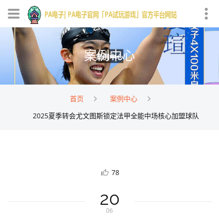
案例中心
首页
案例中心
2025夏季转会尤文图斯锁定法甲全能中场核心加盟球队
78
20
06