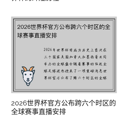
2026世界杯官方公布跨六个时区的
全球赛事直播安排