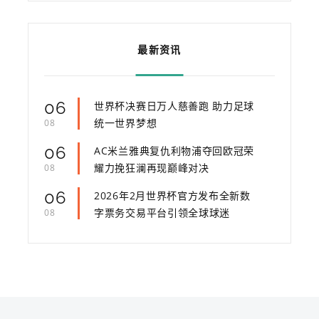
最新资讯
06
世界杯决赛日万人慈善跑 助力足球
统一世界梦想
08
06
AC米兰雅典复仇利物浦夺回欧冠荣
耀力挽狂澜再现巅峰对决
08
06
2026年2月世界杯官方发布全新数
字票务交易平台引领全球球迷
08