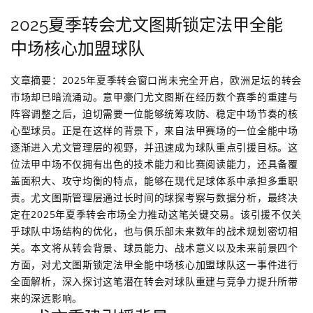
2025夏季转会尤文图斯锁定法甲全能
中场核心加盟球队
文章摘要：2025年夏季转会窗口尚未完全开启，欧洲足坛的转会
市场却已暗流涌动。意甲豪门尤文图斯在经历数个赛季的重建与
阵容调整之后，迫切需要一位能够统筹攻防、稳定中场节奏的核
心型球员。正是在这样的背景下，来自法甲赛场的一位全能中场
逐渐进入尤文管理层的视野，并迅速成为球队重点引援目标。这
位法甲中场不仅拥有出色的技术能力和比赛阅读能力，还具备覆
盖面积大、攻守均衡的特点，能够在现代足球体系中承担多重职
责。尤文图斯管理层通过长时间的球探考察与数据分析，最终决
定在2025年夏季转会市场全力推动这笔关键交易。该引援不仅关
乎球队中场结构的优化，也与俱乐部未来数年的战术规划密切相
关。本文将从转会背景、球员能力、战术意义以及未来前景四个
方面，对尤文图斯锁定法甲全能中场核心加盟球队这一事件进行
全面解析，深入探讨这笔潜在转会对球队重建与竞争力提升所带
来的深远影响。