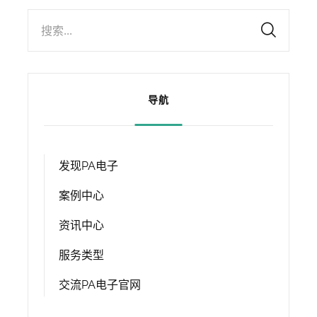
搜索...
导航
发现PA电子
案例中心
资讯中心
服务类型
交流PA电子官网