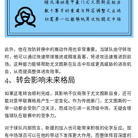
此外，他在攻防转换中的推动作用也非常重要。当球队由守转攻
时，他可以通过快速带球推进或精准直塞，将进攻迅速推进到前
场。这种能力能够帮助尤文图斯在反击中形成更具威胁的进攻机
会，从而提高整体进攻效率。
4、转会影响未来格局
如果这笔转会顺利完成，其影响不仅局限于尤文图斯自身，还可
能对意甲联赛格局产生一定变化。作为传统豪门，尤文图斯的一
举一动都会受到广泛关注，而成功引进一名顶级中场，无疑会增
强球队在联赛中的竞争力。
对于球队内部而言，新援的加入也可能带来积极的化学反应。现
有中场球员可以在他的带动下发挥更大作用，而整体阵容深度的