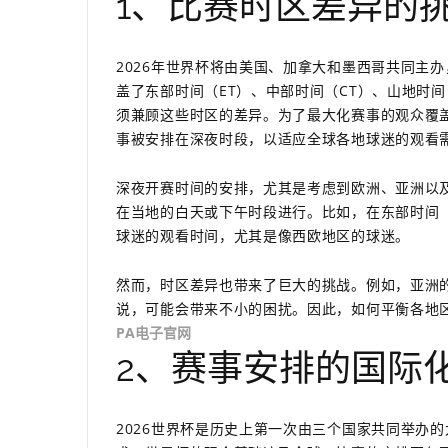
1、比赛时区差异的
2026年世界杯将由美国、加拿大和墨西哥共同主
盖了东部时间（ET）、中部时间（CT）、山地时
须兼顾这些时区的差异。为了最大化赛事的观众覆
事被安排在深夜时段，以适应全球各地球迷的观看
深夜开赛时间的安排，尤其是考虑到欧洲、亚洲以
在当地的白天或下午时段进行。比如，在东部时间（
球迷的观看时间，尤其是像西欧地区的球迷。
然而，时区差异也带来了巨大的挑战。例如，亚洲
说，可能会带来不小的困扰。因此，如何平衡各地
PA电子官网
2、赛事安排的国际
2026世界杯是历史上第一次由三个国家共同举办