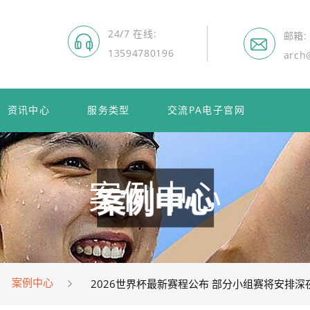
24/7 在线
邮箱
13594780196
arch
资讯中心
服务类型
交流PA电子官网
案例中心
案例中心
2026世界杯最新赛程公布 部分小组赛将安排深