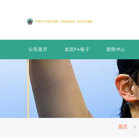
公司首页
发现PA电子
案例中心
首页