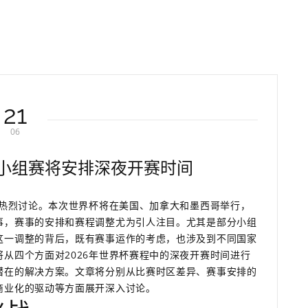
21
06
分小组赛将安排深夜开赛时间
的热烈讨论。本次世界杯将在美国、加拿大和墨西哥举行，
事，赛事的安排和赛程调整尤为引人注目。尤其是部分小组
这一调整的背后，既有赛事运作的考虑，也涉及到不同国家
从四个方面对2026年世界杯赛程中的深夜开赛时间进行
潜在的解决方案。文章将分别从比赛时区差异、赛事安排的
商业化的驱动等方面展开深入讨论。