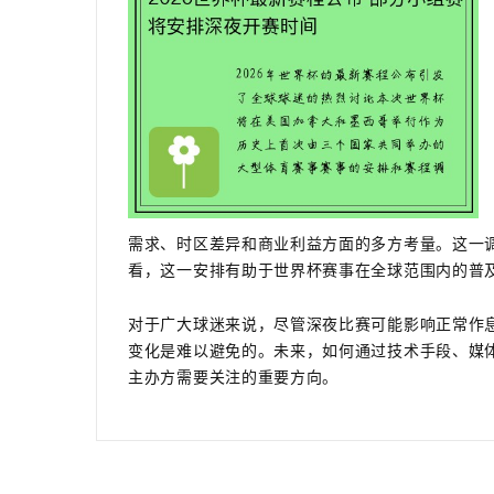
需求、时区差异和商业利益方面的多方考量。这一
看，这一安排有助于世界杯赛事在全球范围内的普
对于广大球迷来说，尽管深夜比赛可能影响正常作
变化是难以避免的。未来，如何通过技术手段、媒
主办方需要关注的重要方向。