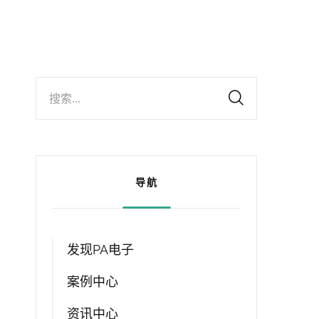
搜索...
导航
发现PA电子
案例中心
资讯中心