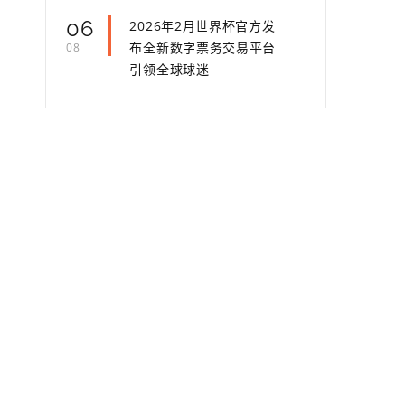
06
2026年2月世界杯官方发
布全新数字票务交易平台
08
引领全球球迷