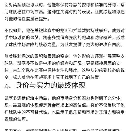
面对英超顶级球队时，他能够保持冷静的控球和精准的分球，帮
助球队稳住中场节奏。这种在关键时刻的表现，让教练组和球迷
对他的信任度显著提升。
不仅如此，他在关键比赛中的抢断和拦截数据持续攀升，成为对
手中场球员的噩梦。凯塞多凭借高强度的跑动和防守覆盖，形成
了球队中场屏障的核心力量，为队友提供了更大的进攻自由度。
随着胜利场次的累积和表现的稳定，他的影响力逐渐扩展至整支
球队。凯塞多不仅是中场的组织者和屏障，更是精神层面的支
柱，带动全队在比赛中保持专注和强度。这种从边缘到核心的蜕
变，标志着他在英超赛场上真正找到了自己的位置。
4、身价与实力的最终体现
凯塞多逐步统治中场后，他的市场身价和实力也得到了充分体
现。最直观的体现便是转会市场上的高估值。身价不仅反映了他
在球队中的不可替代性，也显示了俱乐部和市场对其潜力和稳定
表现的认可。
实力方面，他的数据统计令人印象深刻。无论是关键传球成功