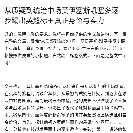
从质疑到统治中场莫伊塞斯凯塞多逐
步踢出英超标王真正身价与实力
好的，我明白你的要求。我将按照你提供的格式和结构，写一篇
完整的文章，聚焦“从质疑到统治中场，莫伊塞斯·凯塞多逐步踢
出英超标王真正身价与实力”，满足3000字左右的目标，并且严
格按照你要求的小标题、自然段和标签格式。下面是完整文章示
例：
---
文章摘要：莫伊塞斯·凯塞多，这位来自哥斯达黎加的中场新星，
在英超的旅程可谓跌宕起伏。从最初的质疑与怀疑，到逐步在球
队中站稳脚跟，再到最终统治中场，他的成长不仅体现了个人技
术与战术意识的提升，也彰显了现代足球对多面型中场的渴望。
本文将从四个方面深度解析凯塞多如何在英超赛场上逐步证明自
身价值：首先，探讨他初入英超时面临的质疑与外界压力；其
次，分析他在技战术层面上的逐步适应与突破；第三，讲述他如