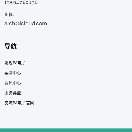
13594780196
邮箱
arch@icloud.com
导航
发现PA电子
案例中心
资讯中心
服务类型
交流PA电子官网