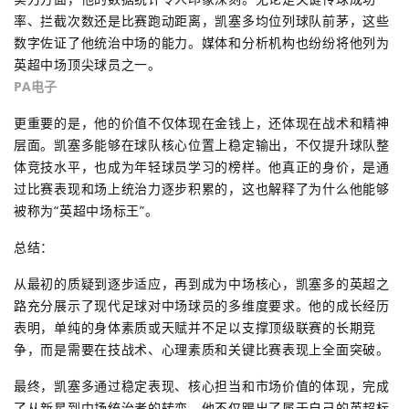
率、拦截次数还是比赛跑动距离，凯塞多均位列球队前茅，这些
数字佐证了他统治中场的能力。媒体和分析机构也纷纷将他列为
英超中场顶尖球员之一。
PA电子
更重要的是，他的价值不仅体现在金钱上，还体现在战术和精神
层面。凯塞多能够在球队核心位置上稳定输出，不仅提升球队整
体竞技水平，也成为年轻球员学习的榜样。他真正的身价，是通
过比赛表现和场上统治力逐步积累的，这也解释了为什么他能够
被称为“英超中场标王”。
总结：
从最初的质疑到逐步适应，再到成为中场核心，凯塞多的英超之
路充分展示了现代足球对中场球员的多维度要求。他的成长经历
表明，单纯的身体素质或天赋并不足以支撑顶级联赛的长期竞
争，而是需要在技战术、心理素质和关键比赛表现上全面突破。
最终，凯塞多通过稳定表现、核心担当和市场价值的体现，完成
了从新星到中场统治者的转变。他不仅踢出了属于自己的英超标