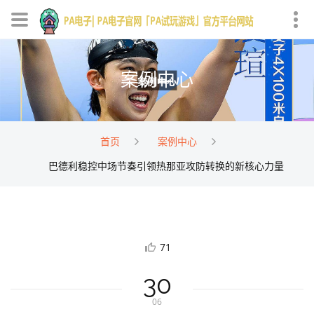
案例中心
首页
案例中心
巴德利稳控中场节奏引领热那亚攻防转换的新核心力量
71
30
06