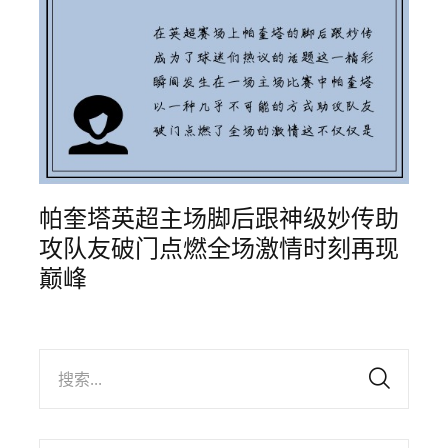
帕奎塔英超主场脚后跟神级妙传助
攻队友破门点燃全场激情时刻再现
巅峰
搜索...