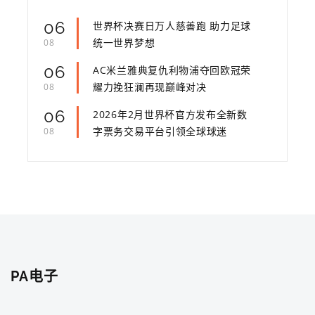
06
世界杯决赛日万人慈善跑 助力足球
统一世界梦想
08
06
AC米兰雅典复仇利物浦夺回欧冠荣
耀力挽狂澜再现巅峰对决
08
06
2026年2月世界杯官方发布全新数
字票务交易平台引领全球球迷
08
PA电子