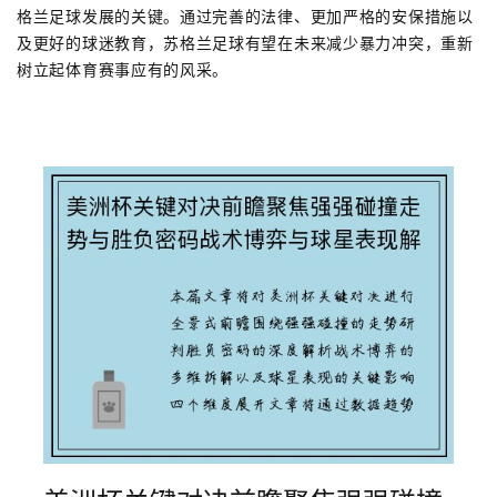
格兰足球发展的关键。通过完善的法律、更加严格的安保措施以
及更好的球迷教育，苏格兰足球有望在未来减少暴力冲突，重新
树立起体育赛事应有的风采。