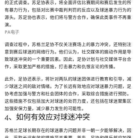
的正式调查。苏足协表示，将全面评估比赛期间和赛后发生的所
有暴力行为，包括对比赛中裁判判罚的反应以及球迷暴力行为的
源头。苏足协也表示，他们将与警方合作，确保此类事件不再重
演。
PA电子
调查过程中，苏格兰足协不仅关注赛场上的暴力冲突，还特别注
意到赛后球迷的网络行为。他们认为，社交媒体的煽动作用是导
致球迷冲突的一个重要因素。因此，足协计划与社交媒体平台合
作，采取更加严格的措施，打击暴力和仇恨言论的传播。
此外，足协还表示，将针对两队的球迷团体进行教育和引导，减
少球迷之间的敌对情绪。为了长远有效地应对球迷暴力问题，足
协考虑加强与警方和社会团体的合作，采取综合措施进行预防。
这些措施不仅包括加大对球迷的处罚力度，还包括在球迷聚集区
加强安保力量，减少暴力发生的可能性。
4、如何有效应对球迷冲突
苏格兰足球长期存在的球迷暴力问题并非一朝一夕能够解决，因
此，采取长远有效的措施至关重要。首先，足协和俱乐部应加强