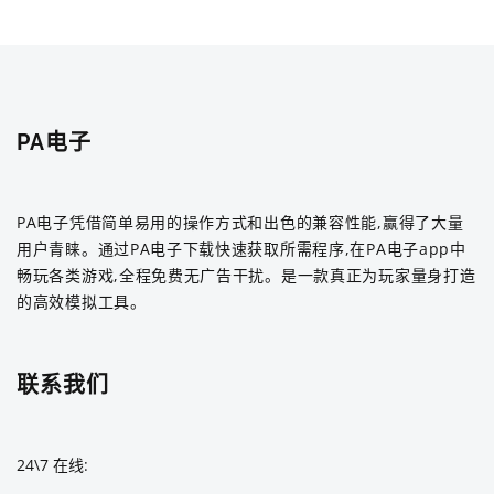
PA电子
PA电子凭借简单易用的操作方式和出色的兼容性能,赢得了大量
用户青睐。通过PA电子下载快速获取所需程序,在PA电子app中
畅玩各类游戏,全程免费无广告干扰。是一款真正为玩家量身打造
的高效模拟工具。
联系我们
24\7 在线