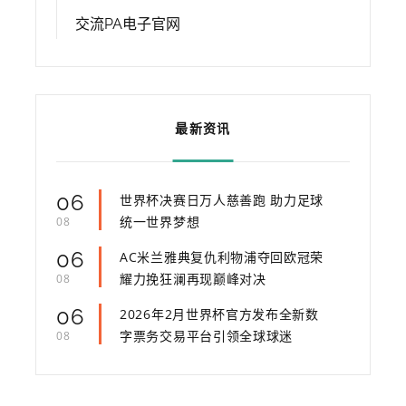
交流PA电子官网
最新资讯
06
世界杯决赛日万人慈善跑 助力足球
统一世界梦想
08
06
AC米兰雅典复仇利物浦夺回欧冠荣
耀力挽狂澜再现巅峰对决
08
06
2026年2月世界杯官方发布全新数
字票务交易平台引领全球球迷
08