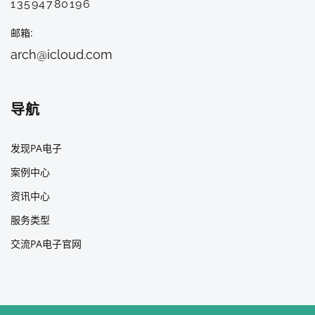
13594780196
邮箱
arch@icloud.com
导航
发现PA电子
案例中心
资讯中心
服务类型
交流PA电子官网