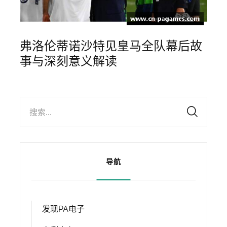
弗洛伦蒂诺沙特见皇马全队幕后故
事与深刻意义解读
搜索...
导航
发现PA电子