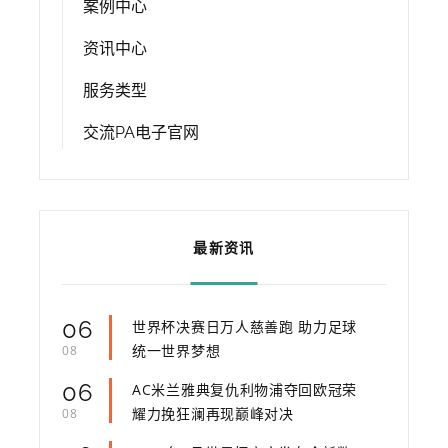
案例中心
资讯中心
服务类型
交流PA电子官网
最新资讯
06
世界杯决赛日万人慈善跑 助力足球
统一世界梦想
08
06
AC米兰雅典复仇利物浦夺回欧冠荣
耀力挽狂澜再现巅峰对决
08