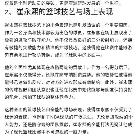
仅仅是个别运动员的突破，更是亚洲篮球发展的一个象征。
2、崔永熙的篮球技艺与场上表现
崔永熙在篮球技艺上的出色表现也是引发热议的一个重要原因。
作为一名身高和技术都较为出色的球员，崔永熙在场上展现出了
极强的进攻与防守能力。他不仅具备良好的三分投射能力，还拥
有敏捷的突破能力和精准的控球技巧。这使得他在比赛中能够游
刃有余地进行攻防转换，成为了球队中的多面手。
他的全面性尤其体现在攻防两端的贡献上。作为一名得分后卫，
崔永熙不仅能得分，还能在防守端制造威胁。他的敏捷性使得他
能够迅速做出反应，对对方的进攻形成有效制约。此外，崔永熙
的传球视野和团队意识也让他在比赛中始终能够与队友保持良好
的配合，增加了球队的整体竞争力。
这种全面的篮球技艺和全能的球场表现，使得崔永熙不仅受到了
球迷的青睐，也得到了NBA球队的广泛关注。无论是进攻端的个
人能力，还是防守端的团队贡献，崔永熙的全能打法无疑让他成
为了现代篮球比赛中不可忽视的一股力量。