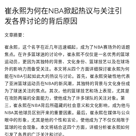
崔永熙为何在NBA掀起热议与关注引
发各界讨论的背后原因
文章摘要：
崔永熙，这个名字在近几年迅速崛起，成为了NBA赛场外的话题
焦点。在许多篮球迷的讨论中，崔永熙不仅仅是一名优秀的篮球
运动员，更因为其独特的背景、文化身份、篮球技艺以及在球场
外的影响力而备受关注。本文将从四个方面详细探讨崔永熙为何
能在NBA引起如此大的热议与讨论。首先，崔永熙突破性地代表
了亚洲篮球运动员在NBA的新风潮，其独特的背景与文化身份成
为了球迷关注的焦点。其次，他的篮球技艺和场上表现，尤其是
在攻防两端的全面能力，使他成为了许多球队的关注对象。第
三，崔永熙在NBA背后所蕴藏的社会意义和文化影响，成为他与
NBA其他球员区别开来的重要因素。最后，崔永熙在媒体与公众
眼中的形象，尤其是他的个性和言论，使他成为了不仅仅局限于
篮球的社会现象。本文将结合这四个方面，详细分析崔永熙如何
引发了各界的广泛关注和讨论。