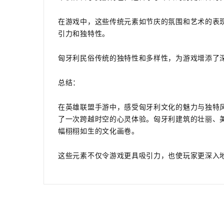
在游戏中，这些传统元素如节庆的氛围和艺术的表
引力和独特性。
匈牙利民俗传统的独特性和多样性，为游戏增添了
总结：
在英雄联盟手游中，感受匈牙利文化的魅力与独特
了一次跨越时空的心灵体验。匈牙利建筑的壮丽、
幅栩栩如生的文化画卷。
这些元素不仅令游戏更具吸引力，也使玩家更深入