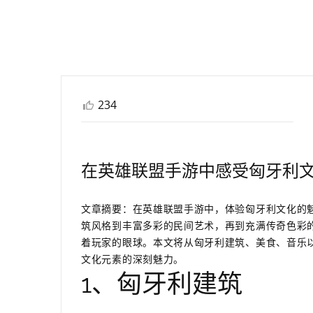
234
在英雄联盟手游中感受匈牙利
文章摘要：在英雄联盟手游中，体验匈牙利文化的
筑风格到丰富多彩的民间艺术，再到充满传奇色彩
着玩家的眼球。本文将从匈牙利建筑、美食、音乐
文化元素的深刻魅力。
1、匈牙利建筑