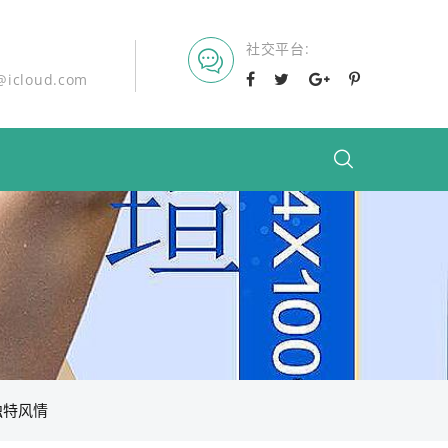
社交平台
@icloud.com
独特风情