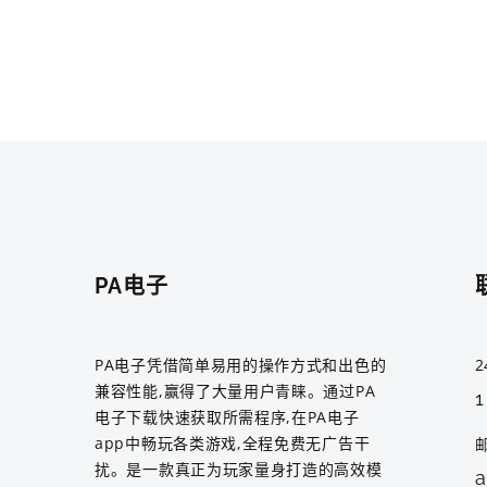
PA电子
PA电子凭借简单易用的操作方式和出色的
2
兼容性能,赢得了大量用户青睐。通过PA
电子下载快速获取所需程序,在PA电子
app中畅玩各类游戏,全程免费无广告干
扰。是一款真正为玩家量身打造的高效模
a