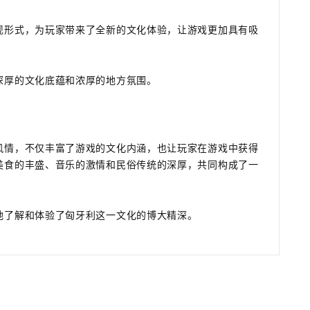
现形式，为玩家带来了全新的文化体验，让游戏更加具有吸
深厚的文化底蕴和浓厚的地方氛围。
风情，不仅丰富了游戏的文化内涵，也让玩家在游戏中获得
美食的丰盛、音乐的激情和民俗传统的深厚，共同构成了一
地了解和体验了匈牙利这一文化的博大精深。