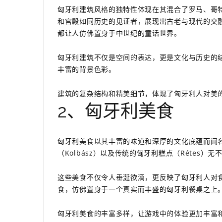
匈牙利建筑风格的独特性体现在其混合了罗马、哥
和宫殿如同历史的见证者，展现出古老与现代的交
都让人仿佛置身于中世纪的童话世界。
匈牙利建筑不仅是空间的表达，更是文化与历史的
丰富的背景色彩。
建筑的复杂结构和精美细节，体现了匈牙利人对美
2、匈牙利美食
匈牙利美食以其丰富的味道和深厚的文化底蕴而闻名
（Kolbász）以及传统的匈牙利糕点（Rétes）
这些美食不仅令人垂涎欲滴，更反映了匈牙利人对
食，仿佛置身于一个真实而丰盛的匈牙利餐桌之上
匈牙利美食的丰富多样，让游戏中的体验更加丰富