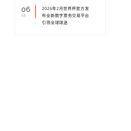
06
2026年2月世界杯官方发
布全新数字票务交易平台
08
引领全球球迷