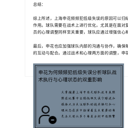
总结：
综上所述，上海申花频频犯低级失误的原因可以归
作用。球队需要在战术上进行优化，尤其是在面对
员的心理调整同样至关重要，球队应通过增强信心
最后，申花也应加强球队内部的沟通与协作，确保
的互动与配合。通过战术和心理两方面的调整，申