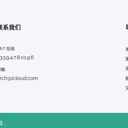
联系我们
4\7 在线
13594780196
邮箱
rch@icloud.com
戏
.