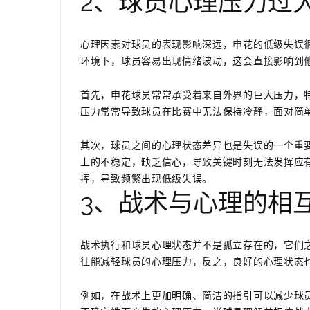
2、球员心理压力过
心理因素对球员的表现影响深远，申花的低级失误
环境下，球员容易出现情绪波动，这会直接影响到
首先，申花球员常常承受着来自外界的巨大压力，
压力常常导致球员在比赛中无法保持冷静，面对简
其次，球员之间的心理状态差异也是失误的一个重
上的不稳定，缺乏信心，导致关键时刻无法发挥应
挥，导致频繁出现低级失误。
3、战术与心理的相
战术执行和球员心理状态并不是孤立存在的，它们
往能减轻球员的心理压力，反之，良好的心理状态
例如，在战术上更加明确、简洁的指引可以减少球