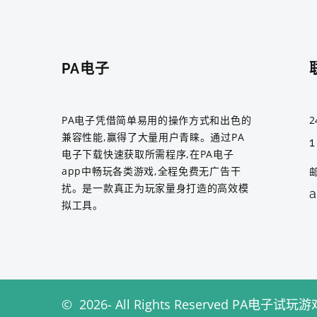
PA电子
PA电子凭借简单易用的操作方式和出色的
2
兼容性能,赢得了大量用户青睐。通过PA
电子下载快速获取所需程序,在PA电子
app中畅玩各类游戏,全程免费无广告干
扰。是一款真正为玩家量身打造的高效模
a
拟工具。
©
2026
- All Rights Reserved
PA电子试玩游