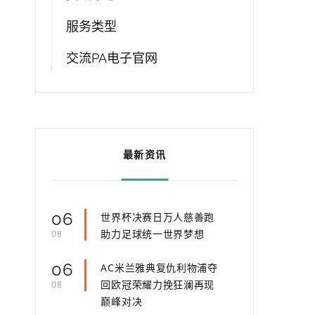
服务类型
交流PA电子官网
最新资讯
06
世界杯决赛日万人慈善跑
助力足球统一世界梦想
08
06
AC米兰雅典复仇利物浦夺
回欧冠荣耀力挽狂澜再现
08
巅峰对决