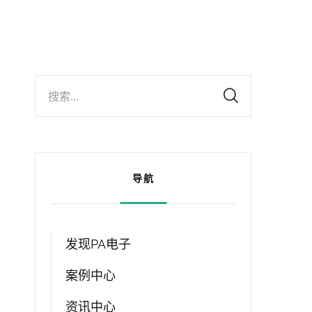
搜索...
导航
发现PA电子
案例中心
资讯中心