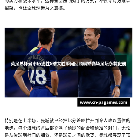
的实力和战术水平。这种全面压制对手的方式，不仅令对方难以
招架，也让全球球迷为之震撼。
特别是在上半场，曼城就已经把比分差距拉开到令人难以置信的
地步。每个进球的背后都充满了精妙的配合和精准的射门，无论
是从传球到射门的细节，还是球员之间的默契，曼城都展现了顶