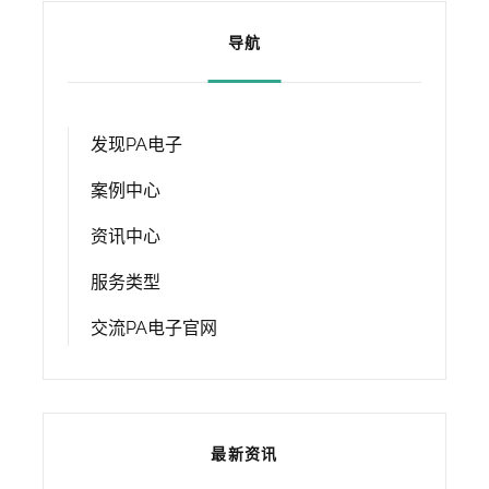
导航
发现PA电子
案例中心
资讯中心
服务类型
交流PA电子官网
最新资讯