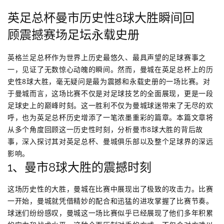
英足总杯曼市历史性8球大胜瞬间回
顾震撼赛场足坛永载史册
英格兰足总杯作为世界上历史最悠久、最具声望的足球赛事之
一，见证了无数惊心动魄的瞬间。然而，曼城在英足总杯上的历
史性8球大胜，毫无疑问是最为震撼和永载史册的一场比赛。对
于曼城而言，这场比赛不仅是对足球技艺的全面展现，更是一段
足球史上的巅峰时刻。这一胜利不仅为曼城球迷带来了无尽的欢
呼，也为英足总杯历史增添了一笔浓墨重彩的篇章。本篇文章将
从多个角度回顾这一历史性时刻，分析曼市8球大胜的背后故
事，深入探讨其对英足总杯、曼城俱乐部以及整个足球界的深远
影响。
1、曼市8球大胜的震撼时刻
这场历史性的大胜，曼城在比赛中展现出了极致的攻击力。比赛
一开始，曼城就凭借精妙的配合和迅猛的进攻掌握了比赛节奏。
球迷们纷纷感叹，曼城这一场比赛似乎已经展现了他们多年积累