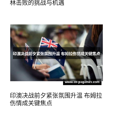
林击败的挑战与机遇
印澳决战前夕紧张氛围升温 布姆拉
伤情成关键焦点