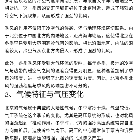
罗斯远东地区的冷空气逐渐向南扩展，与来自太平洋的暖湿空气
相对抗。这一季风的交汇区域正好位于北京附近，造成了强烈的
冷空气下沉现象，从而形成了强劲的北风。
季风的作用不仅限于冷空气的侵袭，还与地理环境密切联系。由
于北京位于中国北方的内陆地区，距离海洋较远，这使得北京在
冬季容易受到大范围寒冷气团的影响。相比沿海地区，内陆的温
差较大，冷空气从东北方向侵入，形成了强烈的北风。
此外，冬季季风还受到大气环流的影响。每年冬季，极地的冷空
气与热带的暖空气之间的温差变得更为明显，这种温差加剧了季
风的强度，进一步增强了北风的速度和力度。因此，北京冬季北
风的强劲程度与季风的影响是密不可分的。
2、气候特征与气压变化
北京的气候属于典型的大陆性气候，冬季寒冷干燥，气温较低。
气压系统在这个季节的变化，尤其是高压系统的形成，也对北风
的强劲起到了推动作用。冬季时，北方的强冷高压系统常常自北
方向南扩展，迫使冷空气南下。高压的中心通常位于蒙古和俄罗
斯东部，随着高压的增强，强劲的北风随之产生。