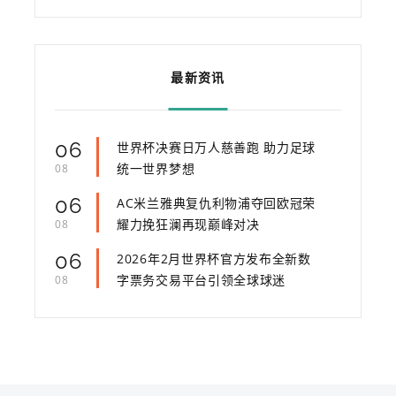
最新资讯
06
世界杯决赛日万人慈善跑 助力足球
统一世界梦想
08
06
AC米兰雅典复仇利物浦夺回欧冠荣
耀力挽狂澜再现巅峰对决
08
06
2026年2月世界杯官方发布全新数
字票务交易平台引领全球球迷
08