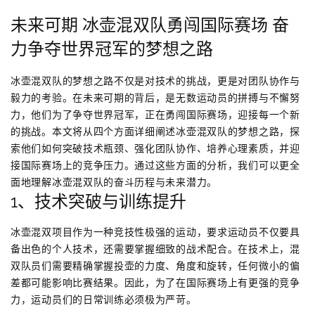
未来可期 冰壶混双队勇闯国际赛场 奋
力争夺世界冠军的梦想之路
冰壶混双队的梦想之路不仅是对技术的挑战，更是对团队协作与
毅力的考验。在未来可期的背后，是无数运动员的拼搏与不懈努
力，他们为了争夺世界冠军，正在勇闯国际赛场，迎接每一个新
的挑战。本文将从四个方面详细阐述冰壶混双队的梦想之路，探
索他们如何突破技术瓶颈、强化团队协作、培养心理素质，并迎
接国际赛场上的竞争压力。通过这些方面的分析，我们可以更全
面地理解冰壶混双队的奋斗历程与未来潜力。
1、技术突破与训练提升
冰壶混双项目作为一种竞技性极强的运动，要求运动员不仅要具
备出色的个人技术，还需要掌握细致的战术配合。在技术上，混
双队员们需要精确掌握投壶的力度、角度和旋转，任何微小的偏
差都可能影响比赛结果。因此，为了在国际赛场上有更强的竞争
力，运动员们的日常训练必须极为严苛。