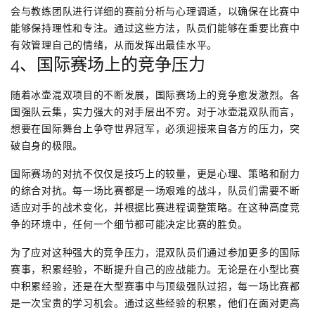
会与教练团队进行详细的赛前分析与心理调适，以确保在比赛中
能够保持理性和专注。通过这些方法，队员们能够在重要比赛中
有效管理自己的情绪，从而发挥出最佳水平。
4、国际赛场上的竞争压力
随着冰壶混双项目的不断发展，国际赛场上的竞争愈发激烈。各
国强队云集，实力强大的对手层出不穷。对于冰壶混双队而言，
想要在国际舞台上争夺世界冠军，必须迎接来自各方的压力，突
破自身的极限。
国际赛场的对抗不仅仅是技巧上的较量，更是心理、策略和耐力
的综合对抗。每一场比赛都是一场艰难的战斗，队员们需要不断
适应对手的战术变化，并根据比赛进程调整策略。在这种高度竞
争的环境中，任何一个细节都可能决定比赛的胜负。
为了应对这种强大的竞争压力，混双队员们通过参加更多的国际
赛事，积累经验，不断提升自己的应战能力。无论是在小型比赛
中积累经验，还是在大型赛事中与顶级强队过招，每一场比赛都
是一次宝贵的学习机会。通过这些经验的积累，他们在面对更高