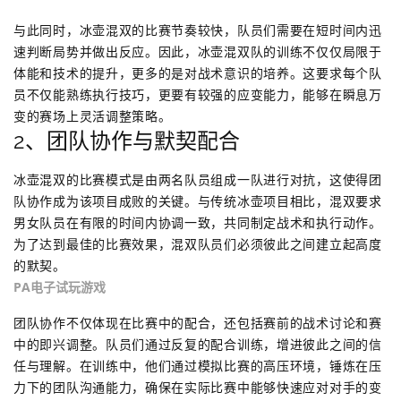
与此同时，冰壶混双的比赛节奏较快，队员们需要在短时间内迅
速判断局势并做出反应。因此，冰壶混双队的训练不仅仅局限于
体能和技术的提升，更多的是对战术意识的培养。这要求每个队
员不仅能熟练执行技巧，更要有较强的应变能力，能够在瞬息万
变的赛场上灵活调整策略。
2、团队协作与默契配合
冰壶混双的比赛模式是由两名队员组成一队进行对抗，这使得团
队协作成为该项目成败的关键。与传统冰壶项目相比，混双要求
男女队员在有限的时间内协调一致，共同制定战术和执行动作。
为了达到最佳的比赛效果，混双队员们必须彼此之间建立起高度
的默契。
PA电子试玩游戏
团队协作不仅体现在比赛中的配合，还包括赛前的战术讨论和赛
中的即兴调整。队员们通过反复的配合训练，增进彼此之间的信
任与理解。在训练中，他们通过模拟比赛的高压环境，锤炼在压
力下的团队沟通能力，确保在实际比赛中能够快速应对对手的变