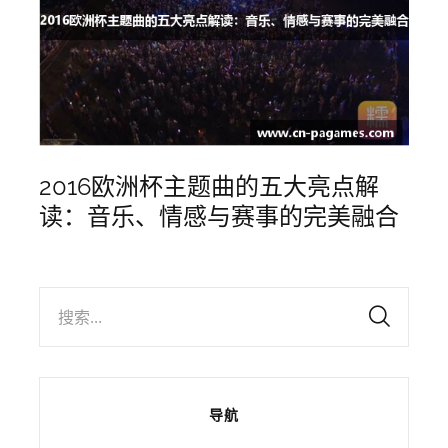
2016欧洲杯主题曲的五大亮点解
读：音乐、情感与赛事的完美融合
搜索...
导航