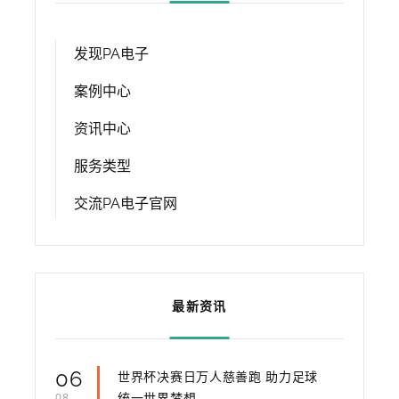
发现PA电子
案例中心
资讯中心
服务类型
交流PA电子官网
最新资讯
06
世界杯决赛日万人慈善跑 助力足球
统一世界梦想
08