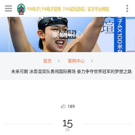
案例中心
首页
案例中心
未来可期 冰壶混双队勇闯国际赛场 奋力争夺世界冠军的梦想之路
189
15
08