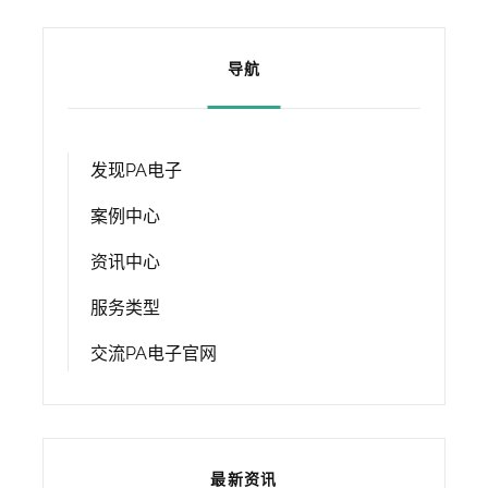
导航
发现PA电子
案例中心
资讯中心
服务类型
交流PA电子官网
最新资讯