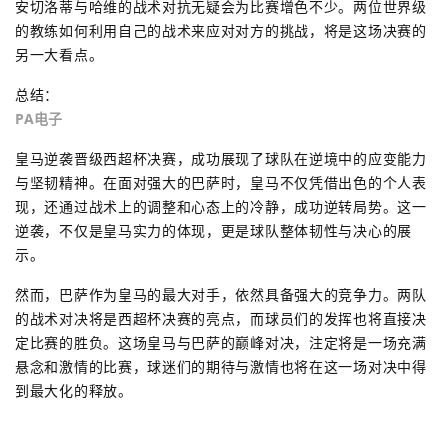
安切洛蒂与哈维的战术对抗无疑会为比赛增色不少。两位世界级
的教练如何利用自己的战术来应对对方的挑战，将是这场决赛的
另一大看点。
总结：
PA电子
皇马逆袭晋级西超杯决赛，成功展现了球队在逆境中的应变能力
与坚韧精神。在面对强大的巴萨时，皇马不仅凭借出色的个人表
现，还通过战术上的调整和心态上的冷静，成功逆转局势。这一
逆袭，不仅是皇马实力的体现，更是球队整体韧性与决心的展
示。
然而，巴萨作为皇马的最大对手，依然具备强大的竞争力。两队
的战术对决将是西超杯决赛的亮点，而球员们的发挥也将直接决
定比赛的胜负。这场皇马与巴萨的巅峰对决，注定将是一场充满
悬念和激情的比赛，球迷们的期待与激情也将在这一场对决中得
到最大化的释放。