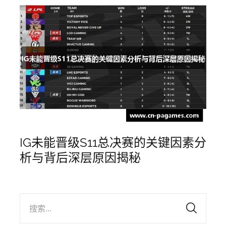
IG未能晋级S11总决赛的关键因素分
析与背后深层原因揭秘
搜索...