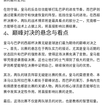
在防守端，皇马的反击往往能够打乱巴萨的进攻节奏，而巴萨则
通过密集的防守和快速恢复的阵型，抵挡住皇马的进攻。在西超
杯决赛中，两队的战术博弈将是最具看点的部分之一，究竟哪一
方能够在战术上占据上风，将直接影响比赛结果。
4、巅峰对决的悬念与看点
皇马与巴萨的西超杯决赛无疑是球迷们最为期待的巅峰对决之
一。首先，比赛的悬念在于两队实力的接近，尤其是皇马近期的
状态回升和巴萨的强势表现，使得这场决赛充满了变数。皇马能
够凭借逆袭晋级决赛，这也让他们的士气得到了极大的提升。巴
萨则希望能够在决赛中证明自己，继续保持对皇马的优势。
其次，两队的球员阵容无疑是比赛的焦点。皇马的莫德里奇、本
泽马以及阿拉巴等人都处于巅峰状态，而巴萨的莱万、多梅内克
和佩德里也都是比赛的关键人物。两队的核心球员是否能够在比
赛中发挥决定性作用，将直接影响比赛的走势。
最后，这场比赛不仅是两队球员的对抗，也是教练的智慧较量。