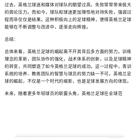
过去，英格兰球迷和媒体对球队的期望过高，失败常常带来极大
的舆论压力。而如今，球队和球迷更加理性地对待失败，强调过
程而非仅仅是结果。这种积极向上的足球精神，使得英格兰足球
能够在不断调整与改进中，逐渐走向辉煌。
总结：
总体来看，英格兰足球的崛起离不开其背后多方面的努力。训练
理念的革新，团队协作的强化，战术体系的创新，以及足球精神
的转变，共同塑造了如今英格兰足球的成功。这一过程中，青训
系统的培养、教练团队的智慧与球员的努力缺一不可。英格兰足
球的崛起，不仅是一个时代的缩影，也是足球发展方向的体现。
未来，随着更多年轻球员的崭露头角，英格兰足球在全球范