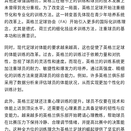
其他足球强国相比，英格兰在细节上的训练和球员的技术发展上
未曾得到充分重视。为了改变这一局面，英格兰足球开始注重细
节化和专业化的训练方法。这一转变首先体现在青少年培养系统
的改革上。英格兰足球协会（FA）开始引入更多的国际化训练理
念，尤其是德式、荷兰式的细化技战术训练方法，注重球员的基
本功和比赛意识。
同时，现代足球对体能的要求越来越高，这也促使了英格兰足球
的体能训练的改革。过去，英格兰的训练过于依赖力量和对抗
性，忽视了球员的灵活性和速度。而现在，英格兰的训练系统更
加注重球员的耐力、敏捷性和爆发力的培养，通过高强度、精细
化的训练方法来提高球员的综合能力。例如，许多英格兰俱乐部
采用了数据分析来评估球员的体能状况，从而实现更加个性化的
训练计划。
此外，英格兰足球还注重心理训练的提升。球员不仅要在技术和
体能上达到顶尖水平，还需要在心理素质上具备足够的韧性与应
变能力。越来越多的英格兰俱乐部开始聘请心理教练，帮助球员
在比赛压力下保持冷静、合理调节情绪，并提高比赛中的决策能
力。这种全方位的训练理念为英格兰足球的崛起提供了坚实的基