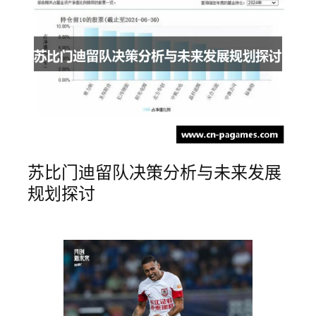
苏比门迪留队决策分析与未来发展
规划探讨