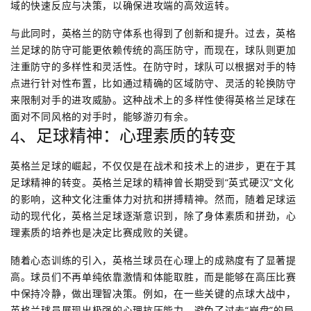
域的快速反应与决策，以确保进攻端的高效运转。
与此同时，英格兰的防守体系也得到了创新和提升。过去，英格
兰足球的防守可能更依赖传统的高压防守，而现在，球队则更加
注重防守的多样性和灵活性。在防守时，球队可以根据对手的特
点进行针对性布置，比如通过精确的区域防守、灵活的轮换防守
来限制对手的进攻威胁。这种战术上的多样性使得英格兰足球在
面对不同风格的对手时，能够游刃有余。
4、足球精神：心理素质的转变
英格兰足球的崛起，不仅仅是在战术和技术上的进步，更在于其
足球精神的转变。英格兰足球的精神曾长期受到“英式硬汉”文化
的影响，这种文化注重体力对抗和拼搏精神。然而，随着足球运
动的现代化，英格兰足球逐渐意识到，除了身体素质和拼劲，心
理素质的培养也是决定比赛成败的关键。
随着心态训练的引入，英格兰球员在心理上的成熟度有了显著提
高。球员们不再单纯依靠激情和体能取胜，而是能够在高压比赛
中保持冷静，做出理智决策。例如，在一些关键的点球大战中，
英格兰球员展现出极强的心理抗压能力，避免了过去“崩盘”的局