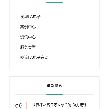
发现PA电子
案例中心
资讯中心
服务类型
交流PA电子官网
最新资讯
06
世界杯决赛日万人慈善跑 助力足球