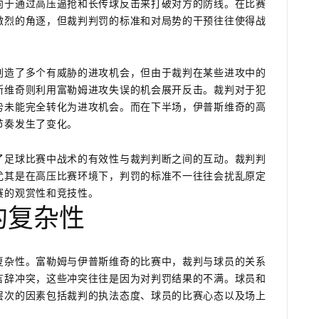
向于通过高压逼抢和长传球反击来打破对方的防线。在比赛
激烈的角逐，但裁判判罚的标准和对局势的干预往往使得战
创造了多个有威胁的进攻机会，但由于裁判在某些进攻中的
斯维奇则利用富勒姆进攻失误的机会展开反击。裁判对于犯
势未能完全转化为进攻机会。而在下半场，伊普斯维奇的高
节奏发生了变化。
了足球比赛中战术的有效性与裁判判断之间的互动。裁判判
尤其是在高压比赛环境下，判罚的标准不一往往会扰乱原定
赛的观赏性和竞技性。
的复杂性
复杂性。富勒姆与伊普斯维奇的比赛中，裁判与球员的关系
言辞冲突，这些冲突往往是因为对判罚结果的不满。球员和
层次的因素包括裁判的执法态度、球员的比赛心态以及场上