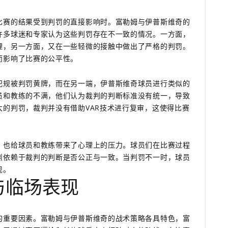
比赛的结果受到判罚的直接影响时。富勒姆与伊普斯维奇的
许多球迷和专家认为这些判罚存在不一致的情况。一方面，
理，另一方面，又在一些轻微的接触中做出了严格的判罚。
而影响了比赛的公平性。
犯规被判罚黄牌，而在另一端，伊普斯维奇球员进行类似的
员和教练的不满，他们认为裁判的判断标准没有统一，导致
的判罚，裁判并没有借助VAR技术进行复审，这使得比赛
，也给球员和教练带来了心理上的压力。球员们在比赛过程
烈依赖于裁判的判断是否公正与一致。当判罚不一时，球员
现。
与临场表现
的重要因素。富勒姆与伊普斯维奇的战术策略各具特色，富