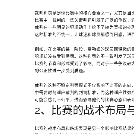
裁判判罚是足球比赛中的核心要素之一，尤其是当
比赛中，裁判的一些关键判罚引发了广泛的争议，
裁判在一些明显的犯规动作上给予了较为宽松的处
这种标准的不统一，让球迷和球员都感到困惑，进
例如，在比赛的某一阶段，富勒姆的球员因轻微的
犯规却没有受到惩罚。这种判罚的不一致引发了球
比赛的节奏和形式受到了影响。而对于一些争议较大
的公正性进一步受到质疑。
裁判的这种不稳定判罚模式不仅影响了比赛的走向
中需要时刻适应裁判的判罚标准，而这种适应性强
可能会感到不公平，进而影响他们的比赛心态和表
2、比赛的战术布局
比赛的战术布局和临场表现是另一个影响比赛结果