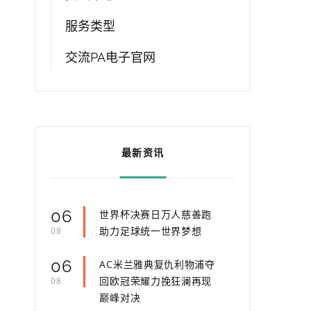
服务类型
交流PA电子官网
最新资讯
06
世界杯决赛日万人慈善跑
助力足球统一世界梦想
08
06
AC米兰雅典复仇利物浦夺
回欧冠荣耀力挽狂澜再现
08
巅峰对决