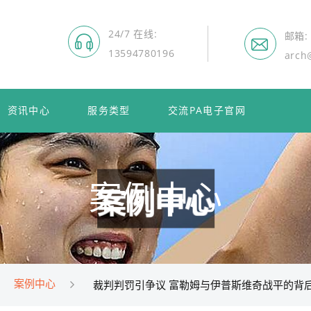
24/7 在线
邮箱
13594780196
arch
资讯中心
服务类型
交流PA电子官网
案例中心
案例中心
裁判判罚引争议 富勒姆与伊普斯维奇战平的背