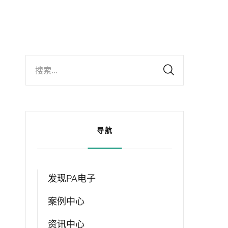
搜索...
导航
发现PA电子
案例中心
资讯中心