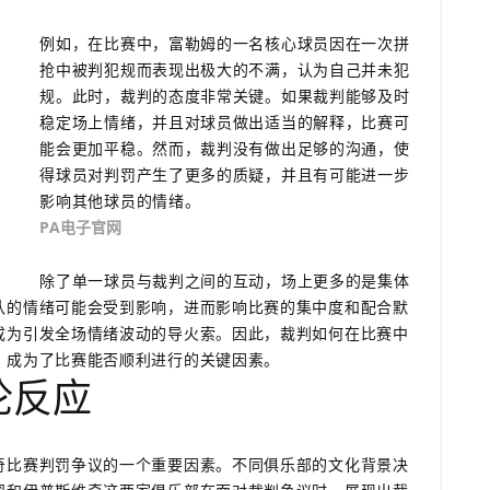
例如，在比赛中，富勒姆的一名核心球员因在一次拼
抢中被判犯规而表现出极大的不满，认为自己并未犯
规。此时，裁判的态度非常关键。如果裁判能够及时
稳定场上情绪，并且对球员做出适当的解释，比赛可
能会更加平稳。然而，裁判没有做出足够的沟通，使
得球员对判罚产生了更多的质疑，并且有可能进一步
影响其他球员的情绪。
PA电子官网
除了单一球员与裁判之间的互动，场上更多的是集体
队的情绪可能会受到影响，进而影响比赛的集中度和配合默
成为引发全场情绪波动的导火索。因此，裁判如何在比赛中
，成为了比赛能否顺利进行的关键因素。
论反应
奇比赛判罚争议的一个重要因素。不同俱乐部的文化背景决