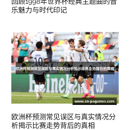
回顾1998年世界杯经典主题曲的音
乐魅力与时代印记
欧洲杯预测常见误区与真实情况分
析揭示比赛走势背后的真相