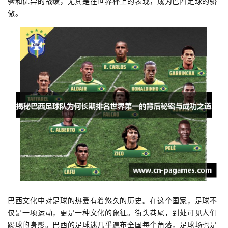
验和优异的战绩，尤其是在世界杯上的表现，成为巴西足球的骄
傲。
巴西文化中对足球的热爱有着悠久的历史。在这个国家，足球不
仅是一项运动，更是一种文化的象征。街头巷尾，到处可见人们
踢球的身影。巴西的足球迷几乎遍布全国每个角落，足球场也是