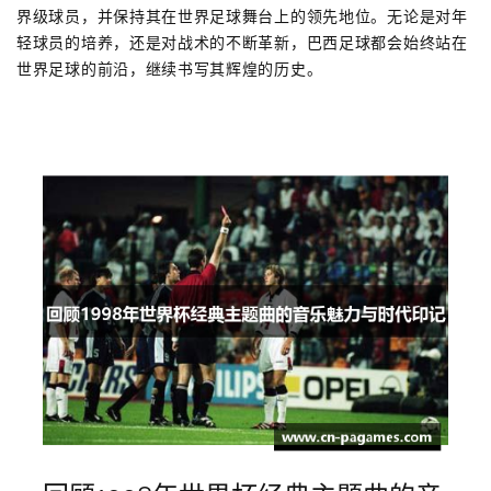
界级球员，并保持其在世界足球舞台上的领先地位。无论是对年
轻球员的培养，还是对战术的不断革新，巴西足球都会始终站在
世界足球的前沿，继续书写其辉煌的历史。