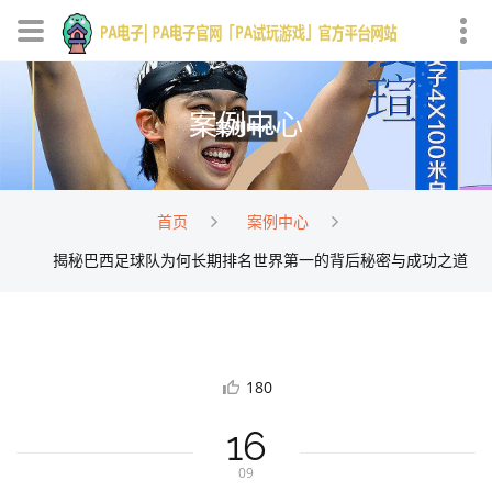
案例中心
首页
案例中心
揭秘巴西足球队为何长期排名世界第一的背后秘密与成功之道
180
16
09