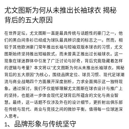
尤文图斯为何从未推出长袖球衣 揭秘
背后的五大原因
在世界足坛，尤文图斯一直是最具传统与话题性的豪门之一，他
们的黑白间条衫已经成为球队最具辨识度的标志之一。然而，相
较于其他欧洲豪门常年推出长袖与短袖双版本球衣的习惯，尤文
图斯始终坚持推出短袖款式，而未曾真正推出过长袖球衣。这一
现象在球迷群体中引发了广泛讨论与好奇，背后究竟隐藏着怎样
的逻辑与考量？本文将以“尤文图斯为何从未推出长袖球衣，揭秘
背后的五大原因”为核心，围绕品牌定位、球员习惯、现代足球潮
流与商业战略四个方面展开深度剖析，力求全面揭示这一独特现
象。通过探讨，我们不仅能够理解尤文图斯在球衣设计与推广上
的坚持，也能进一步体会现代足球背后所蕴含的文化与商业智
慧。最终，这一话题不仅涉及外在的设计细节，更折射出俱乐部
在传统与现代、商业与竞技之间的微妙平衡，值得每一位球迷深
入思考。
1、品牌形象与传统坚守