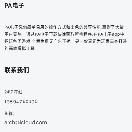
PA电子
PA电子凭借简单易用的操作方式和出色的兼容性能,赢得了大量
用户青睐。通过PA电子下载快速获取所需程序,在PA电子app中
畅玩各类游戏,全程免费无广告干扰。是一款真正为玩家量身打造
的高效模拟工具。
联系我们
24\7 在线
13594780196
邮箱
arch@icloud.com