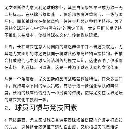
尤文图斯作为意大利足球的象征，其黑白间条衫早已成为独一无
二的标志。在品牌形象塑造上，俱乐部极度注重简洁、干练与国
际化，而长袖球衣在整体风格上往往会削弱这种鲜明特征。为了
保持全球球迷心中“短袖黑白衫”的固定印象，尤文图斯长期坚持
不推出长袖版本，使得其球衣文化与传统得以延续。
此外，长袖球衣在意大利国内的球迷群体中并不普遍受欢迎，尤
其是尤文图斯的球迷更倾向于将球队形象与短袖直接挂钩。长袖
会打破他们心中对球队简洁利落的视觉认知，这也影响了俱乐部
在市场上的选择。可以说，这是一种源于球迷认同的文化传承。
从另一个角度看，尤文图斯的品牌战略强调独特性。在众多豪门
中，保持与众不同的球衣策略，有助于进一步强化球队的辨识
度。长袖的缺席恰恰成为一种另类的传统，使得尤文在世界足坛
的球衣文化中独树一帜。
2、球员习惯与竞技因素
在竞技层面，尤文图斯球员普遍更青睐短袖搭配内穿紧身打底衫
的方式，这种组合既保证了运动自由度，又能根据天气灵活调