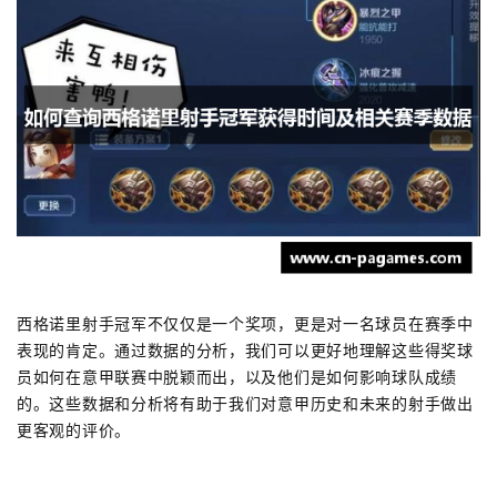
西格诺里射手冠军不仅仅是一个奖项，更是对一名球员在赛季中
表现的肯定。通过数据的分析，我们可以更好地理解这些得奖球
员如何在意甲联赛中脱颖而出，以及他们是如何影响球队成绩
的。这些数据和分析将有助于我们对意甲历史和未来的射手做出
更客观的评价。