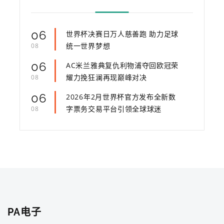
06
世界杯决赛日万人慈善跑 助力足球
统一世界梦想
08
06
AC米兰雅典复仇利物浦夺回欧冠荣
耀力挽狂澜再现巅峰对决
08
06
2026年2月世界杯官方发布全新数
字票务交易平台引领全球球迷
08
PA电子