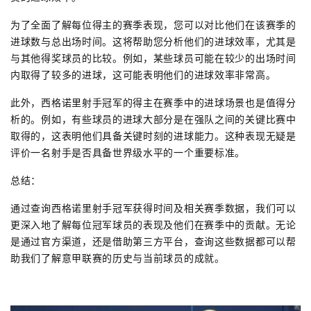
为了全面了解每位得主的赛季表现，您可以对比他们在该赛季的
进球数与总出场时间。这将帮助您分析他们的进球效率，尤其是
与其他得奖球员的比较。例如，某些球员可能在较少的出场时间
内取得了较多的进球，这可能表明他们的进球效率非常高。
此外，西格诺里射手冠军的得主在赛季中的进球场景也是值得分
析的。例如，有些球员的进球大部分是在强队之间的关键比赛中
取得的，这表明他们具备关键时刻的进球能力。这种表现无疑是
评价一名射手是否具备世界级水平的一个重要标准。
总结：
通过查询西格诺里射手冠军获得时间及相关赛季数据，我们可以
更深入地了解每位冠军球员的表现及他们在赛季中的贡献。无论
是通过官方渠道，还是借助第三方平台，查询这些数据都可以帮
助我们了解意甲联赛的历史与当前球员的成就。