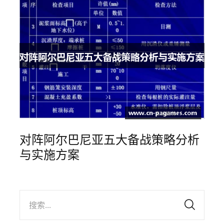
对阵阿尔巴尼亚五大备战策略分析
与实施方案
搜索...