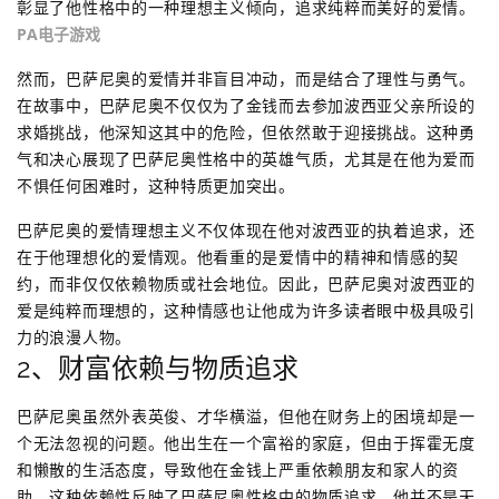
彰显了他性格中的一种理想主义倾向，追求纯粹而美好的爱情。
PA电子游戏
然而，巴萨尼奥的爱情并非盲目冲动，而是结合了理性与勇气。
在故事中，巴萨尼奥不仅仅为了金钱而去参加波西亚父亲所设的
求婚挑战，他深知这其中的危险，但依然敢于迎接挑战。这种勇
气和决心展现了巴萨尼奥性格中的英雄气质，尤其是在他为爱而
不惧任何困难时，这种特质更加突出。
巴萨尼奥的爱情理想主义不仅体现在他对波西亚的执着追求，还
在于他理想化的爱情观。他看重的是爱情中的精神和情感的契
约，而非仅仅依赖物质或社会地位。因此，巴萨尼奥对波西亚的
爱是纯粹而理想的，这种情感也让他成为许多读者眼中极具吸引
力的浪漫人物。
2、财富依赖与物质追求
巴萨尼奥虽然外表英俊、才华横溢，但他在财务上的困境却是一
个无法忽视的问题。他出生在一个富裕的家庭，但由于挥霍无度
和懒散的生活态度，导致他在金钱上严重依赖朋友和家人的资
助。这种依赖性反映了巴萨尼奥性格中的物质追求。他并不是天