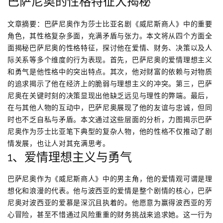
巴萨尼奥的性格特征大揭秘
文章摘要：巴萨尼奥作为莎士比亚名剧《威尼斯商人》中的重要
角色，其性格复杂多面，充满矛盾与张力。本文将从四个方面全
面揭秘巴萨尼奥的性格特征，探讨他在爱情、财务、决策以及人
际关系等多个维度的行为表现。首先，巴萨尼奥的爱情理想主义
和勇气是他性格中的突出特点。其次，他对财富的依赖与对物质
的追求揭示了他在经济上的脆弱与理想主义的冲突。第三，巴萨
尼奥在关键时刻的决策显现出他缺乏远见与理性的弊端。最后，
在与其他人物的互动中，巴萨尼奥展现了他的友谊与忠诚，但同
时也不乏自私与矛盾。本文通过这些层面的分析，力图揭示巴萨
尼奥作为莎士比亚笔下典型的复杂人物，他的性格不仅推动了剧
情发展，也让人对其充满思考。
1、爱情理想主义与勇气
巴萨尼奥作为《威尼斯商人》中的男主角，他的爱情观可谓是理
想化和浪漫的代表。他与波西亚的爱情是整个剧情的核心，巴萨
尼奥对波西亚的爱慕是深沉且执着的。他愿意为赢得波西亚的芳
心冒险，甚至不惜通过风险重重的财务挑战来追求她。这一行为