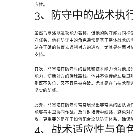
应性。
3、防守中的战术执
虽然马塞洛以进攻能力著称，但他的防守能力同样
守任务，他在防守中的角色通常是基于整体战术的
站在正确的位置去遏制对方的进攻，尤其是在面对
支持。
其次，马塞洛在防守时的智慧和技术能力也为他加
能力，切断对方的传球路线。他并不像传统左后卫
到既不失位，又不容易被突破。尤其是在与技术型
坚实的防线。
此外，马塞洛在防守时常常展现出非常高的团队协
能够与中卫协同作战，及时封堵传中线路，避免对
攻，更重要的是在于如何配合全队防守体系，确保
4、战术适应性与角