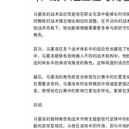
马塞洛的战术适应性是他在职业生涯中能够长时间
同教练的战术理念做出相应的调整。在齐达内的战
他战术风格下，他也能够根据需要更多参与到防守
角色。
其次，马塞洛在多个战术体系中的适应性也展现了
中，马塞洛能够有效地融入不同的战术结构中。他
迫的体系中扮演进攻推进的角色。这种高度的适应
最后，马塞洛的角色转变也体现在比赛中的位置变
在需要进攻时，马塞洛有时会转换到中场或是更接
变，使得他在比赛中的影响力更加多样化，能够在
总结：
马塞洛的独特角色和战术作用无疑是现代足球中的
能的进攻型球员。从他在进攻中的作用，到与中场