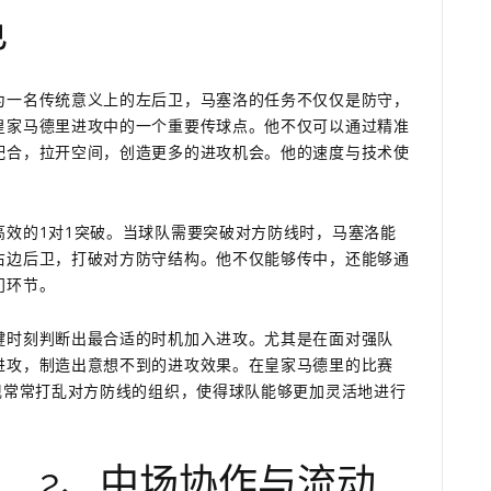
色
为一名传统意义上的左后卫，马塞洛的任务不仅仅是防守，
皇家马德里进攻中的一个重要传球点。他不仅可以通过精准
配合，拉开空间，创造更多的进攻机会。他的速度与技术使
高效的1对1突破。当球队需要突破对方防线时，马塞洛能
右边后卫，打破对方防守结构。他不仅能够传中，还能够通
门环节。
键时刻判断出最合适的时机加入进攻。尤其是在面对强队
进攻，制造出意想不到的进攻效果。在皇家马德里的比赛
现常常打乱对方防线的组织，使得球队能够更加灵活地进行
2、中场协作与流动