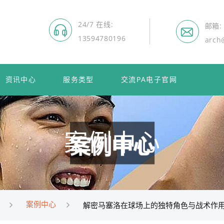
24/7 在线
邮箱
13594780196
arch
资讯中心
服务类型
交流PA电子官网
案例中心
案例中心
解密马塞洛在球场上的独特角色与战术作