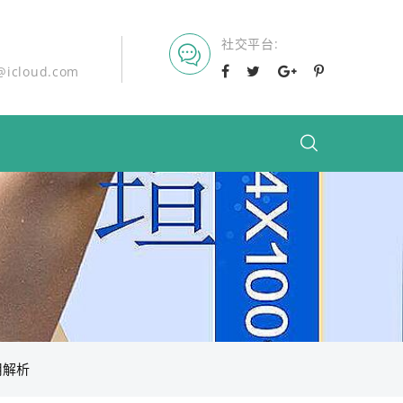
社交平台
@icloud.com
用解析