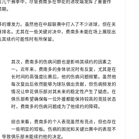
去几个赛季中，尽管费南多在申花的进攻端发挥了重要作
预期。
够的爆发力。虽然他在中超联赛中打入了不少进球，但在关
赛排名。尤其在一些关键对决中，费南多未能在场上展现出
估其续约可能性时有所保留。
其次，费南多的伤病问题也是影响其续约的因素之
一。近年来，费南多的身体状况时有反复，尤其是在
长时间的高强度比赛后，他的伤病问题频繁。虽然他
每次复出后依然能够为球队做出贡献，但伤病频发的
情况让申花俱乐部对其未来的稳定性产生了疑虑。在
俱乐部希望确保每一位外援都能保持较高的竞技状态
时，费南多的伤病问题成为了他续约的障碍。
综合来看，费南多的个人表现虽然有亮点，但也存在
一些明显的短板。伤病的困扰和关键比赛中的表现不
，导致俱乐部未能续约他的决定。