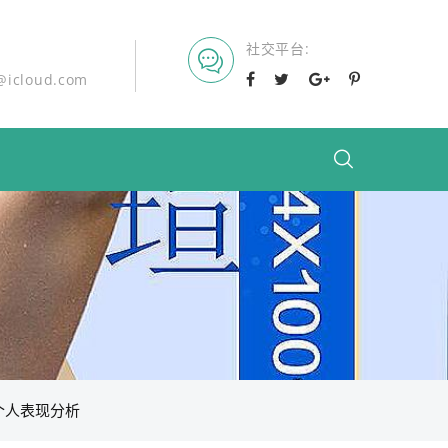
社交平台
@icloud.com
个人表现分析