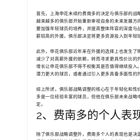
首先，上海申花未续约费南多的决定与俱乐部的战
越来越多的俱乐部开始重新审视自身的未来发展方
要加强年轻球员的培养，并提高整体阵容的深度与
薪较高的外援，俱乐部决定将更多资源投入到年轻
此外，申花俱乐部近年来在外援的选择上也发生了
减少了对高薪外援的依赖，转而寻求更具性价比的
增长让申花俱乐部不得不权衡其是否值得继续投入
潜力更大的球员，或者通过引入更多具备多面性的
综上所述，俱乐部战略调整的核心在于年轻化和性
多是一位经验丰富的球员，但他在俱乐部未来战略
定。
2、费南多的个人表
除了俱乐部战略调整外，费南多个人的表现也是决