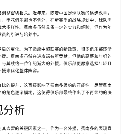
略调整密切相关。近年来，随着中国足球联赛的逐步改革，
向。申花俱乐部也不例外，在新赛季的战略规划中，球队需
战术多样性。费南多虽然具备一定的实力和经验，但作为年
球员的引进与培养中。
明显的变化。为了适应中超联赛的新政策，很多俱乐部逐渐
外援。费南多虽然在进攻端有所贡献，但他的高薪和年纪的
。与其续约一位年纪渐大的外援，俱乐部更愿意选择年轻且
外援来优化整体阵容。
价比的提升，这直接影响了费南多续约的可能性。尽管费南
中的角色逐渐模糊，这使得俱乐部最终作出了不再续约的决
现分析
定其去留的关键因素之一。作为一名外援，费南多的表现直