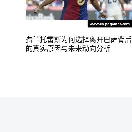
费兰托雷斯为何选择离开巴萨背后
的真实原因与未来动向分析