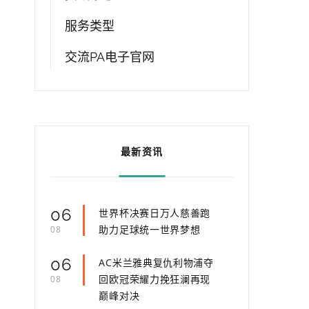
服务类型
交流PA电子官网
最新资讯
06
世界杯决赛日万人慈善跑
助力足球统一世界梦想
08
06
AC米兰雅典复仇利物浦夺
回欧冠荣耀力挽狂澜再现
08
巅峰对决