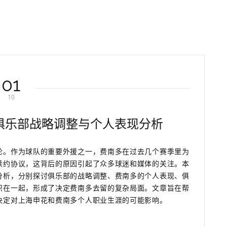
01
10
俱乐部战略调整与个人表现分析
论。作为球队的重要外援之一，费南多在过去几个赛季里为
续约协议，这背后的原因引起了众多球迷和媒体的关注。本
分析，分别探讨俱乐部的战略调整、费南多的个人表现、俱
织在一起，形成了决定费南多去留的复杂局面。文章旨在帮
决定对上海申花和费南多个人职业生涯的可能影响。