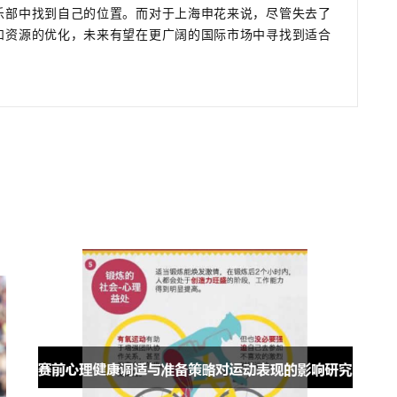
乐部中找到自己的位置。而对于上海申花来说，尽管失去了
和资源的优化，未来有望在更广阔的国际市场中寻找到适合