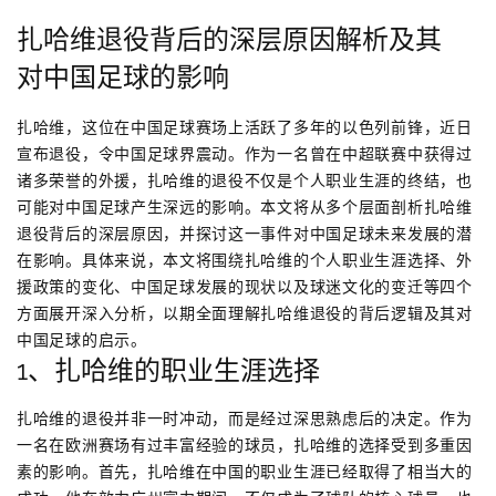
扎哈维退役背后的深层原因解析及其
对中国足球的影响
扎哈维，这位在中国足球赛场上活跃了多年的以色列前锋，近日
宣布退役，令中国足球界震动。作为一名曾在中超联赛中获得过
诸多荣誉的外援，扎哈维的退役不仅是个人职业生涯的终结，也
可能对中国足球产生深远的影响。本文将从多个层面剖析扎哈维
退役背后的深层原因，并探讨这一事件对中国足球未来发展的潜
在影响。具体来说，本文将围绕扎哈维的个人职业生涯选择、外
援政策的变化、中国足球发展的现状以及球迷文化的变迁等四个
方面展开深入分析，以期全面理解扎哈维退役的背后逻辑及其对
中国足球的启示。
1、扎哈维的职业生涯选择
扎哈维的退役并非一时冲动，而是经过深思熟虑后的决定。作为
一名在欧洲赛场有过丰富经验的球员，扎哈维的选择受到多重因
素的影响。首先，扎哈维在中国的职业生涯已经取得了相当大的