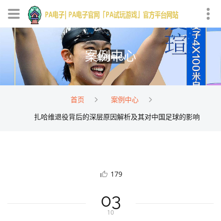
案例中心
首页
案例中心
扎哈维退役背后的深层原因解析及其对中国足球的影响
179
03
10