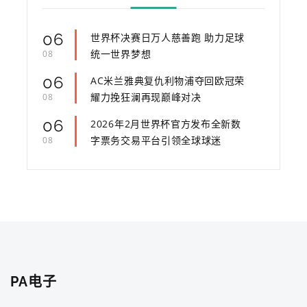
06
世界杯决赛日万人慈善跑 助力足球
统一世界梦想
08
06
AC米兰雅典复仇利物浦夺回欧冠荣
耀力挽狂澜再现巅峰对决
08
06
2026年2月世界杯官方发布全新数
字票务交易平台引领全球球迷
08
PA电子