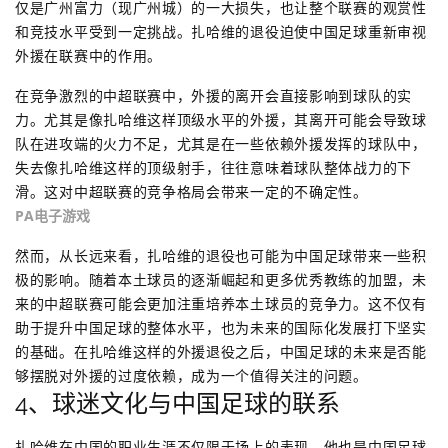
仅是广州富力（现广州城）的一大损失，也让整个联赛的观赏性
和竞技水平受到一定挑战。扎哈维的退役迫使中国足球重新审视
外援在联赛中的作用。
在竞争激烈的中超联赛中，外援的离开会直接影响到球队的实
力。尤其是像扎哈维这样顶级水平的外援，其离开可能会导致球
队在进攻端的火力不足，尤其是在一些依赖外援发挥的球队中，
失去像扎哈维这样的顶级射手，往往意味着球队整体战力的下
滑。这对中超联赛的竞争格局会带来一定的不确定性。
PA电子游戏
然而，从长远来看，扎哈维的退役也可能为中国足球带来一些积
极的影响。随着本土球员的逐渐崛起和更多优秀教练的加盟，未
来的中超联赛可能会更加注重培养本土球员的竞争力。这不仅有
助于提升中国足球的整体水平，也为未来的国际化发展打下坚实
的基础。在扎哈维这样的外援退役之后，中国足球的未来是否能
够摆脱对外援的过度依赖，成为一个值得关注的问题。
4、球迷文化与中国足球的联系
扎哈维在中国的职业生涯不仅限于场上的表现，他也是中国足球