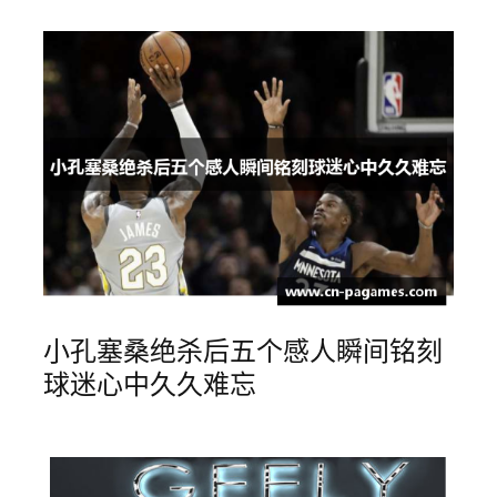
小孔塞桑绝杀后五个感人瞬间铭刻
球迷心中久久难忘