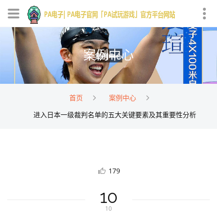
案例中心
首页
案例中心
进入日本一级裁判名单的五大关键要素及其重要性分析
179
10
10