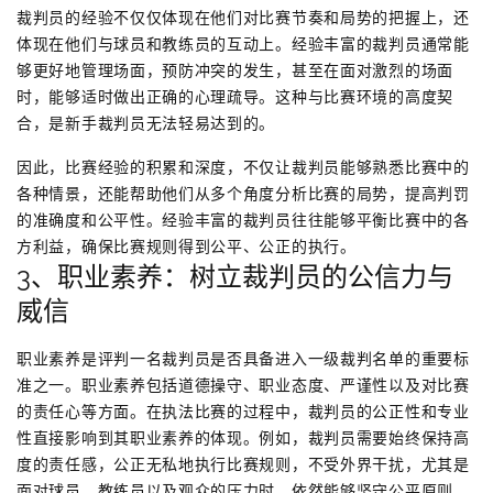
裁判员的经验不仅仅体现在他们对比赛节奏和局势的把握上，还
体现在他们与球员和教练员的互动上。经验丰富的裁判员通常能
够更好地管理场面，预防冲突的发生，甚至在面对激烈的场面
时，能够适时做出正确的心理疏导。这种与比赛环境的高度契
合，是新手裁判员无法轻易达到的。
因此，比赛经验的积累和深度，不仅让裁判员能够熟悉比赛中的
各种情景，还能帮助他们从多个角度分析比赛的局势，提高判罚
的准确度和公平性。经验丰富的裁判员往往能够平衡比赛中的各
方利益，确保比赛规则得到公平、公正的执行。
3、职业素养：树立裁判员的公信力与
威信
职业素养是评判一名裁判员是否具备进入一级裁判名单的重要标
准之一。职业素养包括道德操守、职业态度、严谨性以及对比赛
的责任心等方面。在执法比赛的过程中，裁判员的公正性和专业
性直接影响到其职业素养的体现。例如，裁判员需要始终保持高
度的责任感，公正无私地执行比赛规则，不受外界干扰，尤其是
面对球员、教练员以及观众的压力时，依然能够坚守公平原则。