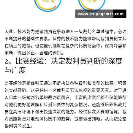
因此，技术能力是裁判员在争取进入一级裁判名单过程中，必须
不断提升的基础性要素。优秀的技术能力能够帮助裁判员树立起
在场上的威信，也使他们能够在复杂的比赛场面中，保持冷静和
果断，做出公正、合理的判罚。
2、比赛经验：决定裁判员判断的深度
与广度
比赛经验是指裁判员通过不断执法各种级别和类型的比赛，积累
的实战经验。这是任何一名裁判员无法忽视的重要因素。对于进
入日本一级裁判名单的裁判员而言，丰富的比赛经验不仅能够帮
助他们更好地理解和应对比赛中的复杂情况，还能够培养出裁判
员在高压环境下做出快速决策的能力。经过多次大赛的锤炼，裁
判员能够更好地预测比赛中的趋势，提前做出判断，从而避免错
误判罚的发生。