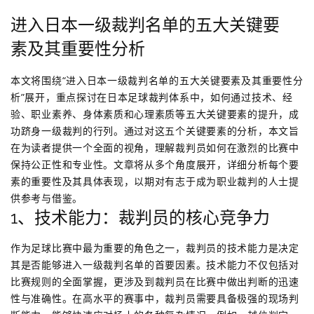
进入日本一级裁判名单的五大关键要
素及其重要性分析
本文将围绕“进入日本一级裁判名单的五大关键要素及其重要性分
析”展开，重点探讨在日本足球裁判体系中，如何通过技术、经
验、职业素养、身体素质和心理素质等五大关键要素的提升，成
功跻身一级裁判的行列。通过对这五个关键要素的分析，本文旨
在为读者提供一个全面的视角，理解裁判员如何在激烈的比赛中
保持公正性和专业性。文章将从多个角度展开，详细分析每个要
素的重要性及其具体表现，以期对有志于成为职业裁判的人士提
供参考与借鉴。
1、技术能力：裁判员的核心竞争力
作为足球比赛中最为重要的角色之一，裁判员的技术能力是决定
其是否能够进入一级裁判名单的首要因素。技术能力不仅包括对
比赛规则的全面掌握，更涉及到裁判员在比赛中做出判断的迅速
性与准确性。在高水平的赛事中，裁判员需要具备极强的现场判