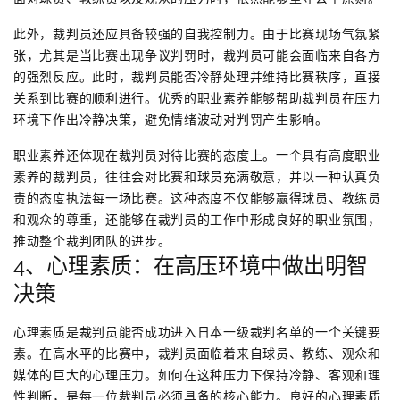
此外，裁判员还应具备较强的自我控制力。由于比赛现场气氛紧
张，尤其是当比赛出现争议判罚时，裁判员可能会面临来自各方
的强烈反应。此时，裁判员能否冷静处理并维持比赛秩序，直接
关系到比赛的顺利进行。优秀的职业素养能够帮助裁判员在压力
环境下作出冷静决策，避免情绪波动对判罚产生影响。
职业素养还体现在裁判员对待比赛的态度上。一个具有高度职业
素养的裁判员，往往会对比赛和球员充满敬意，并以一种认真负
责的态度执法每一场比赛。这种态度不仅能够赢得球员、教练员
和观众的尊重，还能够在裁判员的工作中形成良好的职业氛围，
推动整个裁判团队的进步。
4、心理素质：在高压环境中做出明智
决策
心理素质是裁判员能否成功进入日本一级裁判名单的一个关键要
素。在高水平的比赛中，裁判员面临着来自球员、教练、观众和
媒体的巨大的心理压力。如何在这种压力下保持冷静、客观和理
性判断，是每一位裁判员必须具备的核心能力。良好的心理素质