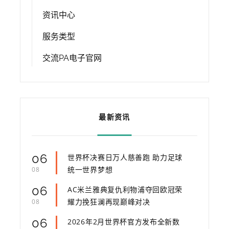
资讯中心
服务类型
交流PA电子官网
最新资讯
06
世界杯决赛日万人慈善跑 助力足球
统一世界梦想
08
06
AC米兰雅典复仇利物浦夺回欧冠荣
耀力挽狂澜再现巅峰对决
08
06
2026年2月世界杯官方发布全新数