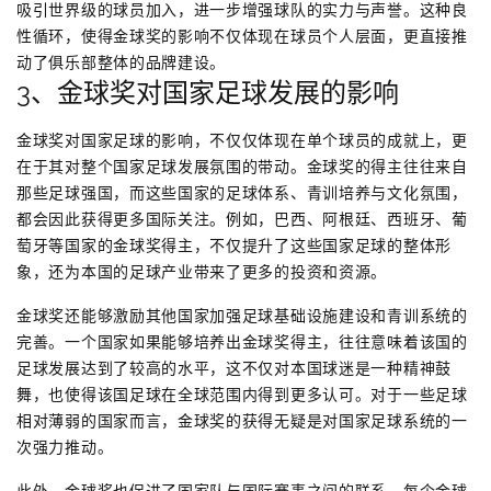
吸引世界级的球员加入，进一步增强球队的实力与声誉。这种良
性循环，使得金球奖的影响不仅体现在球员个人层面，更直接推
动了俱乐部整体的品牌建设。
3、金球奖对国家足球发展的影响
金球奖对国家足球的影响，不仅仅体现在单个球员的成就上，更
在于其对整个国家足球发展氛围的带动。金球奖的得主往往来自
那些足球强国，而这些国家的足球体系、青训培养与文化氛围，
都会因此获得更多国际关注。例如，巴西、阿根廷、西班牙、葡
萄牙等国家的金球奖得主，不仅提升了这些国家足球的整体形
象，还为本国的足球产业带来了更多的投资和资源。
金球奖还能够激励其他国家加强足球基础设施建设和青训系统的
完善。一个国家如果能够培养出金球奖得主，往往意味着该国的
足球发展达到了较高的水平，这不仅对本国球迷是一种精神鼓
舞，也使得该国足球在全球范围内得到更多认可。对于一些足球
相对薄弱的国家而言，金球奖的获得无疑是对国家足球系统的一
次强力推动。
此外，金球奖也促进了国家队与国际赛事之间的联系。每个金球