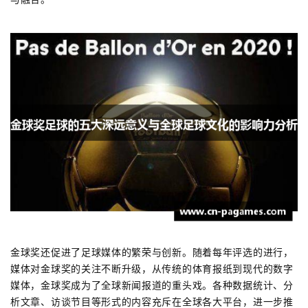
金球奖还促进了足球媒体的繁荣与创新。随着每年评选的进行，
媒体对金球奖的关注不断升级，从传统的体育报纸到现代的数字
媒体，金球奖成为了全球新闻报道的重头戏。各种数据统计、分
析文章、访谈节目等形式的内容充斥在全球各大平台，进一步推