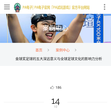
案例中心
首页
案例中心
金球奖足球的五大深远意义与全球足球文化的影响力分析
186
14
10