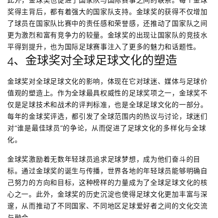
奖得主背后，都有着强大的国家队支持。金球奖的获得不仅增加
了球员在国家队比赛中的责任感和荣誉感，还推动了国家队之间
更为激烈和富有竞争力的较量。金球奖的出现让国家队的竞技水
平得到提升，也为国际足球赛事注入了更多的魅力和话题性。
4、金球奖对全球足球文化的塑造
金球奖对全球足球文化的影响，体现在它对球迷、媒体与足球价
值观的塑造上。作为全球最具权威性的足球奖项之一，金球奖不
仅是足球技术和战术的评判标准，也是全球足球文化的一部分。
每年的金球奖评选，都引发了全球范围内的热议与讨论，球迷们
对“谁是最佳球员”的争论，从而促进了足球文化的多样化与全球
化。
金球奖激励着无数年轻球员追求足球梦想，成为他们奋斗的目
标。通过金球奖的诞生与传播，世界各地的年轻球员能够明确自
己努力的方向和目标，这种榜样的力量成为了全球足球文化的核
心之一。此外，金球奖的历史沉淀也使得足球文化更加丰富与深
邃，从而推动了不同国家、不同地区足球爱好者之间的文化交流
与融合。