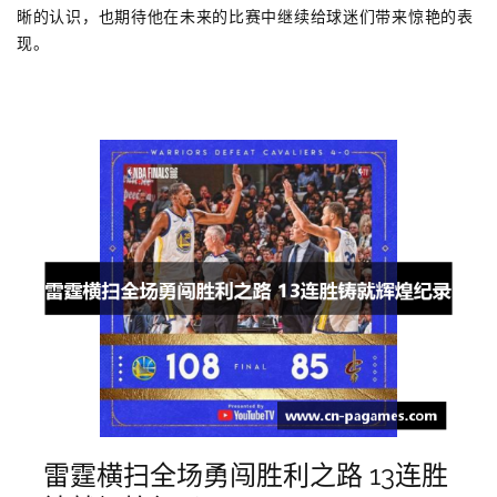
晰的认识，也期待他在未来的比赛中继续给球迷们带来惊艳的表
现。
雷霆横扫全场勇闯胜利之路 13连胜