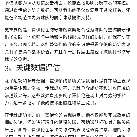
不仅能够为球队创造反击机会，还能直接影响比赛节奏的掌控。
通过霍伊伦的防守数据，可以看出他不仅仅满足于进攻任务，还
能在全场范围内为球队的防守体系提供支持。
更重要的是，霍伊伦在防守端的默契配合也为球队的整体防守作
出了贡献。他能够与中场和后防线形成良好的协同，确保在防守
时不会出现空档。这种整体性防守的意识使得霍伊伦的防守表现
具有了更高的战术价值，并且在一定程度上减轻了球队其他防守
球员的负担。
3、关键数据评估
除了进攻和防守数据，霍伊伦的多项关键数据也是其在场上表现
的重要体现。例如，传球成功率、头球争夺成功率和进攻区域的
渗透效果等。这些数据直接影响了霍伊伦在场上对局势的掌控
力，进一步证明了他的技术细腻性和场上意识。
在传球成功率方面，霍伊伦的表现稳定，他不仅能够完成简单的
横向传递，还能进行精准的纵深传球，帮助球队打破对方防线的
压迫。此外，霍伊伦在争顶高球时的表现也值得注意。他的头球
争夺成功率相对较高，这使得他在对方禁区内的威胁进一步提