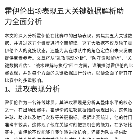
霍伊伦出场表现五大关键数据解析助
力全面分析
本文将深入分析霍伊伦在比赛中的出场表现，聚焦其五大关键数
据，并通过这五个维度进行全面解读。这五大数据不仅反映了霍
伊伦个人的竞技状态，还能为其在球队中的角色定位和未来发展
提供宝贵参考。文章将从“进攻表现分析”、“防守贡献解析”、“关
键数据评估”、“战术理解与执行”四个方面，详细探讨霍伊伦的比
赛表现，并对每个方面的关键数据进行分析，以便全面了解其在
比赛中的多重影响。
1、进攻表现分析
霍伊伦作为一名锋线球员，其进攻表现是分析其整体水平的核心
之一。在出场比赛中，霍伊伦的进攻数据始终表现出色，这包括
进球、助攻以及射门次数等关键指标。根据比赛统计，他的射门
准确率较高，这体现了他在关键时刻把握机会的能力。在多场比
赛中，霍伊伦不仅能够自我创造进攻机会，还能为队友提供助