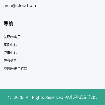
arch@icloud.com
导航
发现PA电子
案例中心
资讯中心
服务类型
交流PA电子官网
©
2026
- All Rights Reserved
PA电子试玩游戏
.