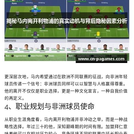
更深层次地，马内希望通过在欧洲不同联赛的征战，向非洲年轻
球员传递一个信号：非洲球员同样可以以智慧与人格赢得尊重。
他的离开不仅仅是职业选择，更是一种文化宣言，一种自我价值
的再定义。
4、职业规划与非洲球员使命
从职业生涯角度看，马内离开利物浦并非冲动之举，而是一种战
略性选择。年过三十的他，深知巅峰期的时间有限。加盟拜仁意
味着他可以在相对压力较小、竞争环境不同的联赛中延长职业寿