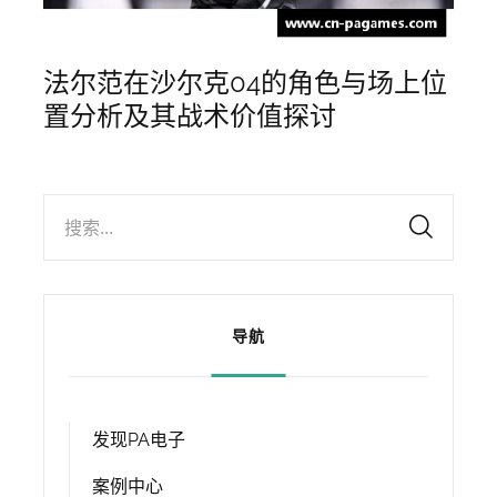
法尔范在沙尔克04的角色与场上位
置分析及其战术价值探讨
搜索...
导航
发现PA电子
案例中心