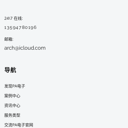
24\7 在线
13594780196
邮箱
arch@icloud.com
导航
发现PA电子
案例中心
资讯中心
服务类型
交流PA电子官网