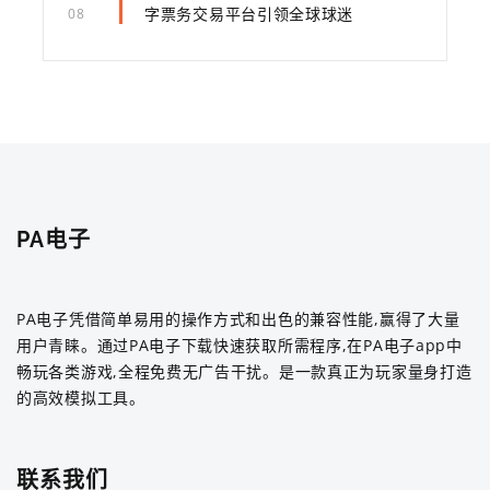
字票务交易平台引领全球球迷
08
PA电子
PA电子凭借简单易用的操作方式和出色的兼容性能,赢得了大量
用户青睐。通过PA电子下载快速获取所需程序,在PA电子app中
畅玩各类游戏,全程免费无广告干扰。是一款真正为玩家量身打造
的高效模拟工具。
联系我们