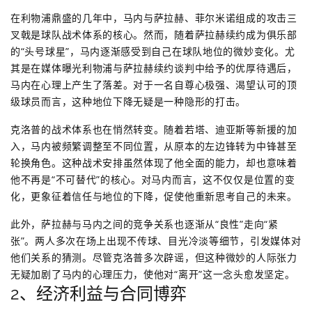
在利物浦鼎盛的几年中，马内与萨拉赫、菲尔米诺组成的攻击三
叉戟是球队战术体系的核心。然而，随着萨拉赫续约成为俱乐部
的“头号球星”，马内逐渐感受到自己在球队地位的微妙变化。尤
其是在媒体曝光利物浦与萨拉赫续约谈判中给予的优厚待遇后，
马内在心理上产生了落差。对于一名自尊心极强、渴望认可的顶
级球员而言，这种地位下降无疑是一种隐形的打击。
克洛普的战术体系也在悄然转变。随着若塔、迪亚斯等新援的加
入，马内被频繁调整至不同位置，从原本的左边锋转为中锋甚至
轮换角色。这种战术安排虽然体现了他全面的能力，却也意味着
他不再是“不可替代”的核心。对马内而言，这不仅仅是位置的变
化，更象征着信任与地位的下降，促使他重新思考自己的未来。
此外，萨拉赫与马内之间的竞争关系也逐渐从“良性”走向“紧
张”。两人多次在场上出现不传球、目光冷淡等细节，引发媒体对
他们关系的猜测。尽管克洛普多次辟谣，但这种微妙的人际张力
无疑加剧了马内的心理压力，使他对“离开”这一念头愈发坚定。
2、经济利益与合同博弈