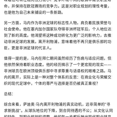
命，并保持在欧冠赛场的竞争力。这是对职业规划的理性考量，
也是他为自己未来铺设的一条新路。
另一方面，马内作为非洲足球的标志性人物，肩负着民族荣誉与
社会使命。他在塞内加尔国家队夺得非洲杯冠军后，个人地位达
到了新的高度。他渴望将这种成功转化为更广泛的影响力，去推
动非洲足球的发展。离开利物浦，意味着他不再只是俱乐部的功
臣，更是非洲足球的代言人。
值得一提的是，马内在拜仁期间虽然经历了伤病与适应问题，但
他依然保持着职业态度。他的经历揭示了一个更宏观的现实——
非洲球员在欧洲顶级俱乐部中寻求尊重与话语权的艰难之路。马
内的离开，实际上是一种对整个体系的反思：在商业化与荣耀交
织的现代足球中，个体的尊严与选择是否仍被真正重视？
总结：
综合来看，萨迪奥·马内离开利物浦的真实动机，远非简单的“寻
求新挑战”。从球队地位的下降，到合同待遇的不公；从文化认同
的缺失，到职业规划的调整，他的每一步都反映出现代职业球员