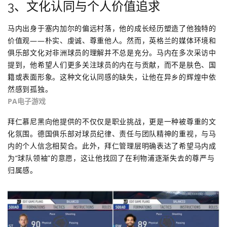
3、文化认同与个人价值追求
马内出身于塞内加尔的偏远村落，他的成长经历塑造了他独特的
价值观——朴实、虔诚、尊重他人。然而，英格兰的媒体环境和
俱乐部文化对非洲球员的理解并不总是充分。马内在多次采访中
提到，他希望人们更多关注球员的内在与贡献，而不是肤色、国
籍或表面形象。这种文化认同感的缺失，让他在异乡的辉煌中依
然感到孤独。
PA电子游戏
拜仁慕尼黑向他提供的不仅仅是职业挑战，更是一种被尊重的文
化氛围。德国俱乐部对球员纪律、责任与团队精神的重视，与马
内的个人信念相契合。此外，拜仁管理层明确表达了希望马内成
为“球队领袖”的意愿，这让他找回了在利物浦逐渐失去的尊严与
归属感。