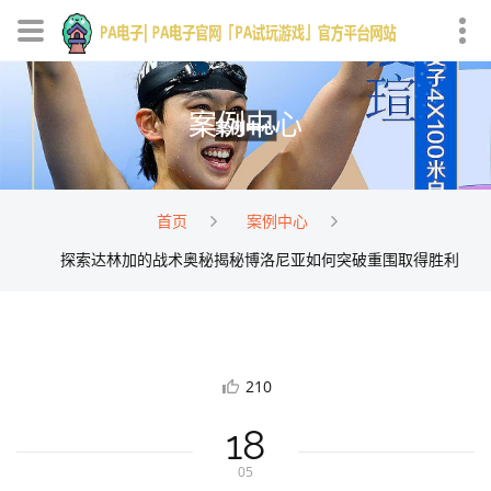
案例中心
首页
案例中心
探索达林加的战术奥秘揭秘博洛尼亚如何突破重围取得胜利
210
18
05