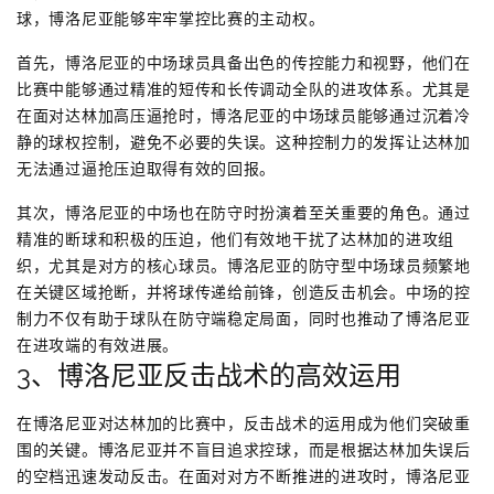
球，博洛尼亚能够牢牢掌控比赛的主动权。
首先，博洛尼亚的中场球员具备出色的传控能力和视野，他们在
比赛中能够通过精准的短传和长传调动全队的进攻体系。尤其是
在面对达林加高压逼抢时，博洛尼亚的中场球员能够通过沉着冷
静的球权控制，避免不必要的失误。这种控制力的发挥让达林加
无法通过逼抢压迫取得有效的回报。
其次，博洛尼亚的中场也在防守时扮演着至关重要的角色。通过
精准的断球和积极的压迫，他们有效地干扰了达林加的进攻组
织，尤其是对方的核心球员。博洛尼亚的防守型中场球员频繁地
在关键区域抢断，并将球传递给前锋，创造反击机会。中场的控
制力不仅有助于球队在防守端稳定局面，同时也推动了博洛尼亚
在进攻端的有效进展。
3、博洛尼亚反击战术的高效运用
在博洛尼亚对达林加的比赛中，反击战术的运用成为他们突破重
围的关键。博洛尼亚并不盲目追求控球，而是根据达林加失误后
的空档迅速发动反击。在面对对方不断推进的进攻时，博洛尼亚