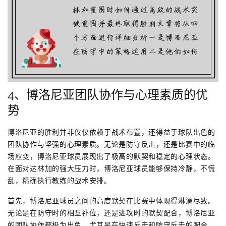
4、博洛尼亚团队协作与心理素质的优
势
博洛尼亚的胜利并非仅仅依赖于战术布置，还得益于球队出色的
团队协作与坚强的心理素质。无论是防守反击，还是比赛中的临
场应变，博洛尼亚球员展现出了极高的默契和稳定的心理状态。
在面对达林加的强大压力时，博洛尼亚球员能够保持冷静，不慌
乱，精确执行教练的战术安排。
首先，博洛尼亚球员之间的高度默契在比赛中体现得淋漓尽致。
无论是在防守时的相互补位，还是进攻时的默契配合，博洛尼亚
的团队协作都极为出色。尤其是在快速反击和防守反击的配合