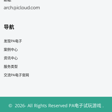
arch@icloud.com
导航
发现PA电子
案例中心
资讯中心
服务类型
交流PA电子官网
©
2026
- All Rights Reserved
PA电子试玩游戏
.