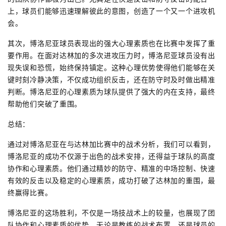
上，球员们能够迅速理解彼此的意图，创造了一个又一个进攻机
会。
其次，博洛尼亚球员表现出的强大心理素质也在比赛中发挥了重
要作用。在面对达林加的多次进攻压力时，博洛尼亚球员没有出
现失误和恐慌，始终保持镇定。这种心理优势使得他们能够在关
键时刻冷静决策，不仅成功组织反击，还在防守时及时做出精准
判断。博洛尼亚的心理素质为球队提供了强大的内在支持，最终
帮助他们突破了重围。
总结：
通过对博洛尼亚在与达林加比赛中的战术分析，我们可以看到，
博洛尼亚的成功不仅源于出色的战术安排，还得益于球队的高度
协作和心理素质。他们通过精妙的防守、精准的中场控制、快速
有效的反击以及稳定的心理素质，成功打破了达林加的重围，最
终赢得比赛。
博洛尼亚的这场胜利，不仅是一场技战术上的较量，也展现了团
队协作和心理素质的优势。无论是教练的战术布置，还是球员的