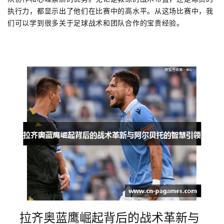
执行力，都显示出了他们在比赛中的高水平。从这场比赛中，我
们可以学到很多关于足球战术和团队合作的宝贵经验。
拉齐奥蓝鹰崛起背后的战术革新与