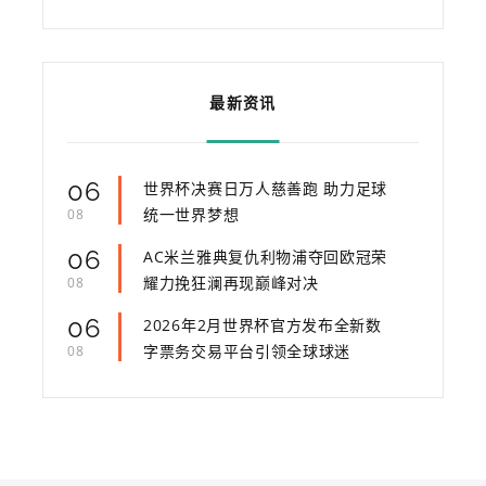
最新资讯
06
世界杯决赛日万人慈善跑 助力足球
统一世界梦想
08
06
AC米兰雅典复仇利物浦夺回欧冠荣
耀力挽狂澜再现巅峰对决
08
06
2026年2月世界杯官方发布全新数
字票务交易平台引领全球球迷
08