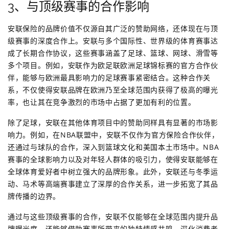
3、与顶级赛事的合作影响
安联保险的品牌价值不仅源自其广泛的赞助网络，还体现在与顶
级赛事的深度合作上。安联与多个国际性、世界级的体育赛事达
成了长期合作协议，这些赛事涵盖了足球、篮球、网球、滑雪等
多个项目。例如，安联作为欧足联欧洲足球锦标赛的官方合作伙
伴，能够与欧洲最具影响力的足球赛事紧密结合。这种合作关
系，不仅使得安联品牌在欧洲乃至全球范围内获得了极高的曝光
率，也让其在竞争激烈的市场中占据了更加有利的位置。
除了足球，安联在其他体育项目中的赞助同样具有显著的市场影
响力。例如，在NBA联盟中，安联不仅作为官方保险合作伙伴，
还通过与球队的合作，深入到篮球文化和美国本土市场中。NBA
赛事的全球影响力以及对年轻人群体的吸引力，使得安联能够在
全球体育爱好者中树立强大的品牌形象。此外，安联还与冬季运
动、马术等高端赛事建立了深厚的合作关系，进一步拓宽了其品
牌传播的边界。
通过与这些顶级赛事的合作，安联不仅能够在全球范围内提升品
牌曝光度，还能够借助赛事所带来的独特情感共鸣，深化消费者