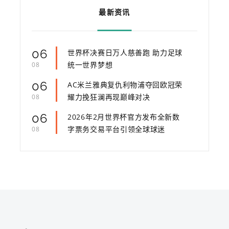
最新资讯
06
世界杯决赛日万人慈善跑 助力足球
统一世界梦想
08
06
AC米兰雅典复仇利物浦夺回欧冠荣
耀力挽狂澜再现巅峰对决
08
06
2026年2月世界杯官方发布全新数
字票务交易平台引领全球球迷
08