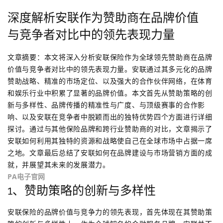
深度解析安联作为赞助商在品牌价值
与竞争者对比中的领先表现力量
文章摘要：本文将深入分析安联保险作为全球领先赞助商在品牌
价值与竞争者对比中的领先表现力量。安联通过其多元化的品牌
赞助战略、精准的市场定位、以及强大的合作伙伴网络，在体育
和娱乐行业中积累了显著的品牌价值。本文首先从赞助策略的创
新与多样性、品牌传播的精准性与广度、与顶级赛事的合作影
响、以及安联在竞争者中脱颖而出的独特优势四个方面进行详细
探讨。通过与其他保险品牌和跨行业赞助商的对比，文章揭示了
安联如何利用其独特的资源和战略使自己在全球市场中占据一席
之地。文章最后总结了安联如何在品牌建设与市场营销方面的成
就，并展望其未来的发展潜力。
PA电子官网
1、赞助策略的创新与多样性
安联保险的品牌价值与竞争力的领先表现，首先体现在其赞助策