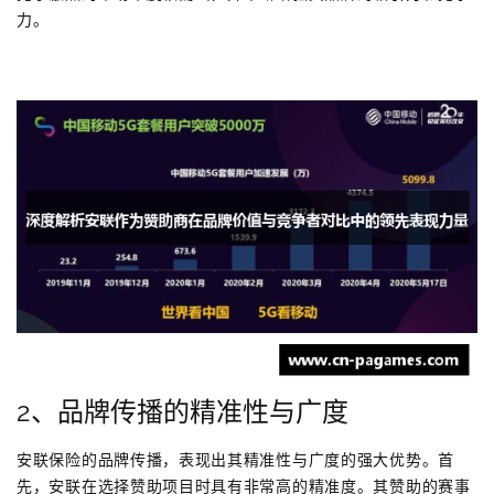
力。
2、品牌传播的精准性与广度
安联保险的品牌传播，表现出其精准性与广度的强大优势。首
先，安联在选择赞助项目时具有非常高的精准度。其赞助的赛事