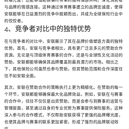
与品牌的情感连接。这种通过体育赛事建立的品牌忠诚度，使得
安联能够在日益激烈的竞争中脱颖而出，并成为全球保险行业中
的佼佼者。
4、竞争者对比中的独特优势
在与竞争者的对比中，安联展示了其在品牌价值塑造方面的独特
优势。首先，安联与竞争者相比，具有更广泛且多元的赞助合作
资源。无论是与顶级体育赛事的合作，还是与全球性文化活动的
赞助，安联都能够确保其品牌覆盖到最具潜力的市场。相比之
下，其他保险公司虽然也参与赞助，但其赞助范围和合作深度往
往不如安联全面。
其次，安联在赞助合作的策略执行上更为精细化。在赞助的每一
个环节，安联都能够确保最大化品牌效益。例如，安联在与赛事
的合作中，往往不仅仅是出资赞助，而是会参与到赛事的运营与
管理层面，甚至通过自身的专业优势为赛事提供保险服务。这种
深入参与的合作模式，不仅帮助安联获得了更强的品牌曝光度，
也使其品牌与赛事的联系更加紧密，形成了强烈的品牌联动效
应。