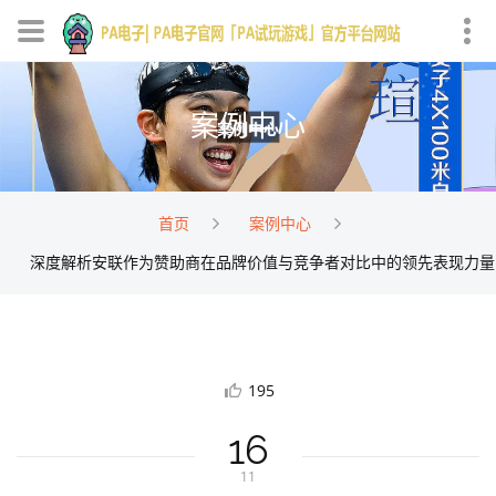
案例中心
首页
案例中心
深度解析安联作为赞助商在品牌价值与竞争者对比中的领先表现力量
195
16
11