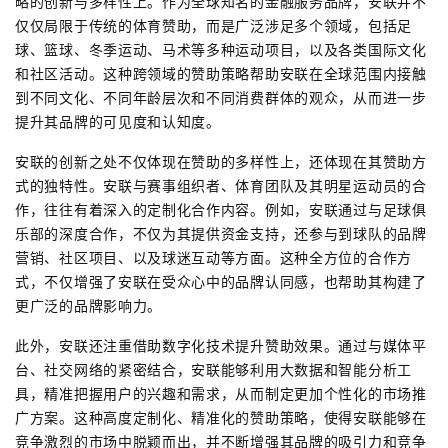
略的创新与多样性上。作为全球知名的金融服务品牌，安联并不
仅仅局限于传统的体育赞助，而是广泛涉足多个领域，包括足
球、篮球、冬季运动、马术等多种运动项目，以及各类国际文化
和社区活动。这种跨领域的赞助策略帮助安联在全球范围内接触
到不同文化、不同年龄层次和不同消费群体的观众，从而进一步
提升其品牌的可见度和认知度。
安联的创新之处不仅体现在赞助的多样性上，还体现在其赞助方
式的独特性。安联与赛事组织者、体育团队及其明星运动员的合
作，往往有着深入的定制化合作内容。例如，安联通过与足球俱
乐部的深度合作，不仅为其提供资金支持，还参与到球队的品牌
营销、社区项目、以及球迷互动等方面。这种全方位的合作方
式，不仅增强了安联在受众心中的品牌认同感，也帮助其构建了
更广泛的品牌影响力。
此外，安联还注重借助数字化技术提升赞助效果。通过与媒体平
台、社交网络的紧密结合，安联能够利用大数据和智能分析工
具，精准把握用户的兴趣和需求，从而制定更加个性化的市场推
广方案。这种高度定制化、精准化的赞助策略，使得安联能够在
竞争激烈的市场中脱颖而出，并不断增强其品牌的吸引力和竞争