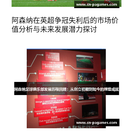
阿森纳在英超争冠失利后的市场价
值分析与未来发展潜力探讨