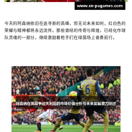
今天的阿森纳依旧在追寻新的高峰，但无论未来如何，红白色的
荣耀与精神都将永远流传。那些曾经的传奇与辉煌，已经化作球
队灵魂的一部分，继续激励着枪手们在绿茵场上奋勇前行。