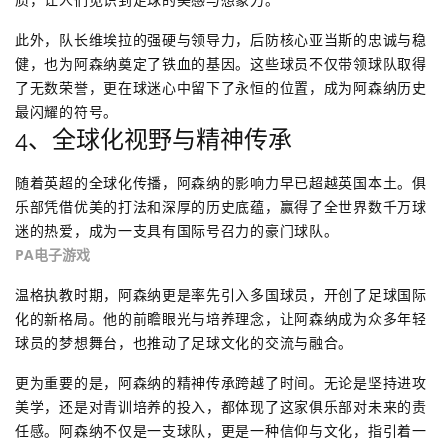
此外，队长维埃拉的强硬与领导力，后防核心亚当斯的忠诚与稳
健，也为阿森纳奠定了铁血的基因。这些球员不仅带领球队取得
了无数荣誉，更在球迷心中留下了永恒的位置，成为阿森纳历史
最闪耀的符号。
4、全球化视野与精神传承
随着英超的全球化传播，阿森纳的影响力早已超越英国本土。俱
乐部凭借优美的打法和深厚的历史底蕴，赢得了全世界数千万球
迷的热爱，成为一支具有国际号召力的豪门球队。
PA电子游戏
温格执教时期，阿森纳更是率先引入多国球员，开创了足球国际
化的新格局。他的前瞻眼光与培养理念，让阿森纳成为众多年轻
球员的梦想舞台，也推动了足球文化的交流与融合。
更为重要的是，阿森纳的精神传承跨越了时间。无论是坚持进攻
美学，还是对青训培养的投入，都体现了这家俱乐部对未来的责
任感。阿森纳不仅是一支球队，更是一种信仰与文化，指引着一