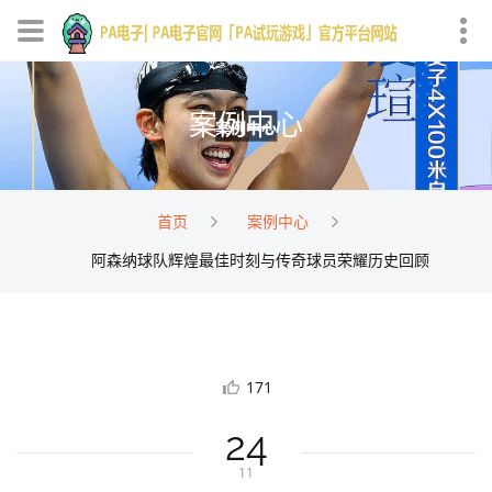
案例中心
首页
案例中心
阿森纳球队辉煌最佳时刻与传奇球员荣耀历史回顾
171
24
11