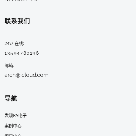
联系我们
24\7 在线
13594780196
邮箱
arch@icloud.com
导航
发现PA电子
案例中心
资讯中心