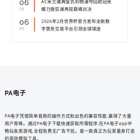
06
AC米兰雅典复仇利物浦夺回欧冠荣
耀力挽狂澜再现巅峰对决
08
06
2026年2月世界杯官方发布全新数
字票务交易平台引领全球球迷
08
PA电子
PA电子凭借简单易用的操作方式和出色的兼容性能,赢得了大量
用户青睐。通过PA电子下载快速获取所需程序,在PA电子app中
畅玩各类游戏,全程免费无广告干扰。是一款真正为玩家量身打造
的高效模拟工具。