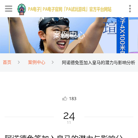
案例中心
首页
案例中心
阿诺德免签加入皇马的潜力与影响分析
183
24
11