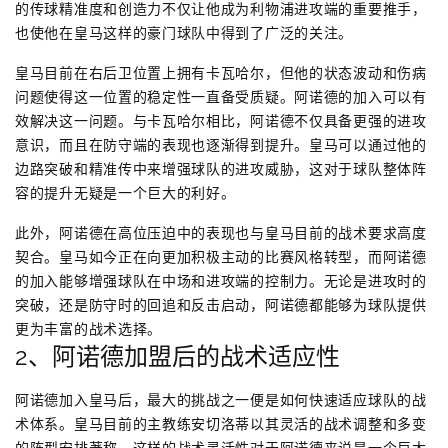
的传球精准度和创造力不仅让他成为利物浦进攻端的重要推手，
也使他在皇马这样的豪门球队中得到了广泛的关注。
皇马目前在右后卫位置上拥有卡瓦哈尔，但他的状态波动和伤病
问题使得这一位置的稳定性一直备受质疑。阿诺德的加入可以有
效解决这一问题。与卡瓦哈尔相比，阿诺德不仅具备更强的进攻
意识，而且在防守端的表现也逐渐得到提升。皇马可以通过他的
边路突破和精准传中来增强球队的进攻威胁，这对于球队整体阵
容的提升无疑是一个巨大的利好。
此外，阿诺德在高位压迫中的表现也与皇马目前的战术要求高度
契合。皇马如今正在向更加积极主动的比赛风格转型，而阿诺德
的加入能够增强球队在中场和进攻端的控制力。无论是进攻时的
突破，还是防守时的回追和反击启动，阿诺德都能够为球队提供
更为丰富的战术选择。
2、阿诺德加盟后的战术适应性
阿诺德加入皇马后，最大的挑战之一便是如何快速适应球队的战
术体系。皇马目前的主教练安切洛蒂以其灵活的战术调整和多变
的阵型安排著称，这样的战术灵活性对于阿诺德来说是一个巨大