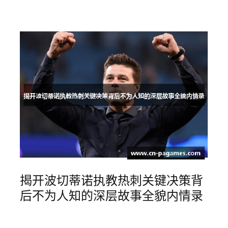
揭开波切蒂诺执教热刺关键决策背
后不为人知的深层故事全貌内情录