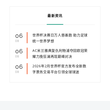
最新资讯
06
世界杯决赛日万人慈善跑 助力足球
统一世界梦想
08
06
AC米兰雅典复仇利物浦夺回欧冠荣
耀力挽狂澜再现巅峰对决
08
06
2026年2月世界杯官方发布全新数
字票务交易平台引领全球球迷
08