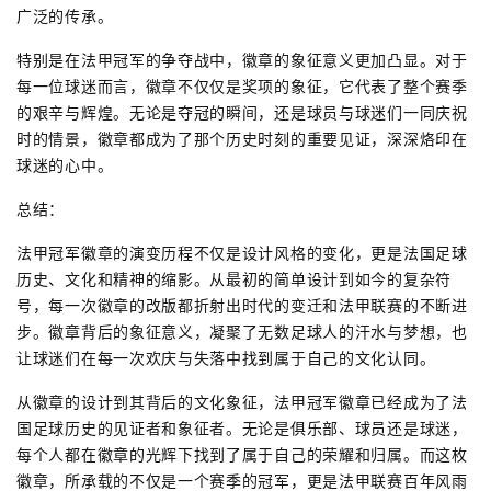
广泛的传承。
特别是在法甲冠军的争夺战中，徽章的象征意义更加凸显。对于
每一位球迷而言，徽章不仅仅是奖项的象征，它代表了整个赛季
的艰辛与辉煌。无论是夺冠的瞬间，还是球员与球迷们一同庆祝
时的情景，徽章都成为了那个历史时刻的重要见证，深深烙印在
球迷的心中。
总结：
法甲冠军徽章的演变历程不仅是设计风格的变化，更是法国足球
历史、文化和精神的缩影。从最初的简单设计到如今的复杂符
号，每一次徽章的改版都折射出时代的变迁和法甲联赛的不断进
步。徽章背后的象征意义，凝聚了无数足球人的汗水与梦想，也
让球迷们在每一次欢庆与失落中找到属于自己的文化认同。
从徽章的设计到其背后的文化象征，法甲冠军徽章已经成为了法
国足球历史的见证者和象征者。无论是俱乐部、球员还是球迷，
每个人都在徽章的光辉下找到了属于自己的荣耀和归属。而这枚
徽章，所承载的不仅是一个赛季的冠军，更是法甲联赛百年风雨