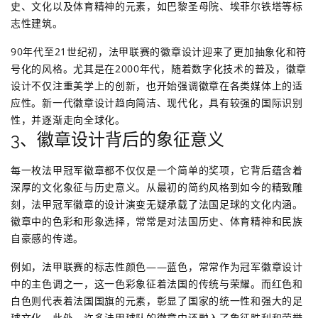
史、文化以及体育精神的元素，如巴黎圣母院、埃菲尔铁塔等标
志性建筑。
90年代至21世纪初，法甲联赛的徽章设计迎来了更加抽象化和符
号化的风格。尤其是在2000年代，随着数字化技术的普及，徽章
设计不仅注重美学上的创新，也开始强调徽章在各类媒体上的适
应性。新一代徽章设计趋向简洁、现代化，具有较强的国际识别
性，并逐渐走向全球化。
3、徽章设计背后的象征意义
每一枚法甲冠军徽章都不仅仅是一个简单的奖项，它背后蕴含着
深厚的文化象征与历史意义。从最初的简约风格到如今的精致雕
刻，法甲冠军徽章的设计演变无疑承载了法国足球的文化内涵。
徽章中的色彩和形象选择，常常是对法国历史、体育精神和民族
自豪感的传递。
例如，法甲联赛的标志性颜色——蓝色，常常作为冠军徽章设计
中的主色调之一，这一色彩象征着法国的传统与荣耀。而红色和
白色则代表着法国国旗的元素，彰显了国家的统一性和强大的足
球文化。此外，许多法甲球队的徽章中还融入了象征胜利和荣誉