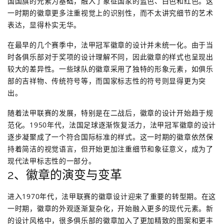
国国旗的元素为基础，融入了象征国家的蓝色、白色和红色。这
一时期的徽章更多注重视觉上的识别性，而不太讲究细节的艺术
表达，显得朴实无华。
在最早的几个赛季中，法甲冠军徽章的设计并未统一化。由于当
时各俱乐部对于奖项的设计理解不同，因此徽章的样式也呈现出
较大的差异性。一些球队的徽章采用了独特的形象元素，如俱乐
部的吉祥物、传统符号等，而国家标志性的符号则显得更为突
出。
随着法甲联赛的发展，特别是在二战后，徽章的设计开始趋于规
范化。1950年代，法国足球逐渐恢复活力，法甲冠军徽章的设计
逐步凝聚成了一个符合国际标准的样式。这一时期的徽章依然保
持着简洁的视觉语言，但开始更加注重细节和象征意义，成为了
现代法甲标志性的一部分。
2、徽章的演变与变革
进入1970年代，法甲联赛的徽章设计迎来了重要的转型期。在这
一时期，徽章的外观逐渐复杂化，开始融入更多的现代元素。新
的设计风格中，很多俱乐部的徽章加入了更加精致的图案和更丰