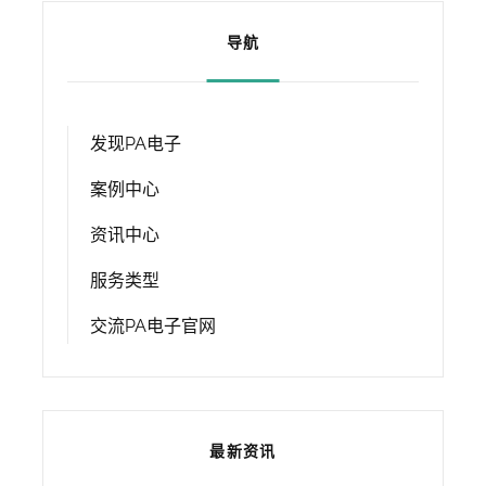
导航
发现PA电子
案例中心
资讯中心
服务类型
交流PA电子官网
最新资讯