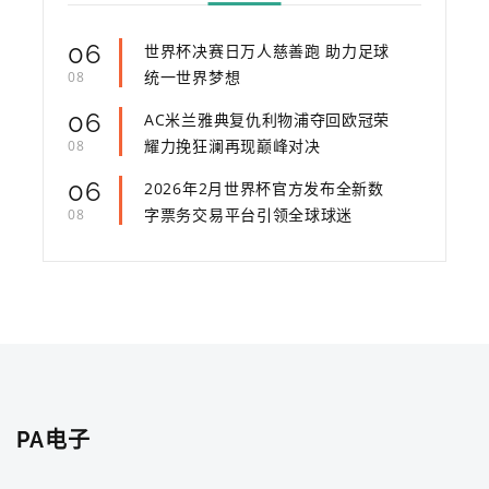
06
世界杯决赛日万人慈善跑 助力足球
统一世界梦想
08
06
AC米兰雅典复仇利物浦夺回欧冠荣
耀力挽狂澜再现巅峰对决
08
06
2026年2月世界杯官方发布全新数
字票务交易平台引领全球球迷
08
PA电子