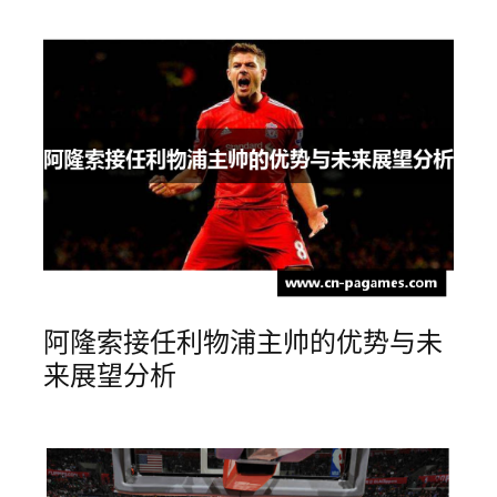
阿隆索接任利物浦主帅的优势与未
来展望分析