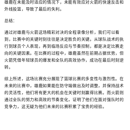
雄鹿在未能及时适应的情况下，未能有效应对火箭的快速反击和
外线投篮，导致了最后的失利。
总结：
通过对雄鹿与火箭这场精彩对决的全程录像分析，我们可以看
到，比赛中的关键时刻往往是决定胜负的关键。从球队战术的执
行到球员个人表现，再到临场反应与节奏控制，都是决定比赛走
向的关键因素。在比赛的过程中，雄鹿虽然在前期占据优势，但
火箭凭借年轻球员的爆发和全队的高效协作，成功在最后时刻逆
转。
综上所述，这场比赛充分展现了篮球比赛的多变性与激烈性。在
未来的比赛中，雄鹿如果能在防守端做出及时调整，并保持战术
的灵活性，他们将有更大的机会在关键时刻赢得比赛。而火箭则
通过全队的努力和高效的节奏变化，证明了他们在面对强队时的
竞争力，这无疑为他们未来的比赛积累了宝贵的经验。