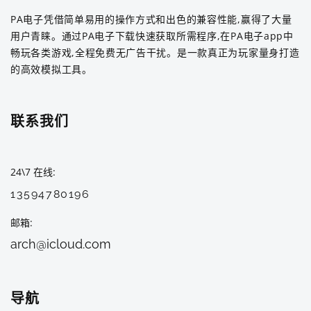
PA电子凭借简单易用的操作方式和出色的兼容性能,赢得了大量
用户青睐。通过PA电子下载快速获取所需程序,在PA电子app中
畅玩各类游戏,全程免费无广告干扰。是一款真正为玩家量身打造
的高效模拟工具。
联系我们
24\7 在线
13594780196
邮箱
arch@icloud.com
导航