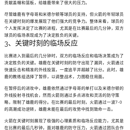
贡献盖帽和篮板，给雄鹿带来了很大的压力。
尽管雄鹿有字母哥和米德尔顿等球员的支持，但火箭的年轻球员
在关键时刻的爆发展现了他们强大的竞争力。整体来看，球员的
个人发挥决定了比赛的进程，尤其是在比赛最后的几分钟，双方
球员的临场表现成为了决定胜负的关键。
3、关键时刻的临场反应
比赛进入到最后的几分钟时，双方的临场反应和临场决策成为了
决定胜负的关键。雄鹿在关键时刻的防守出现了漏洞，火箭通过
快速反击和精准的外线投篮，一度追平并超越了比分。此时，雄
鹿的教练组选择了暂停，以调整战术，力图稳住局面。
在暂停后的进攻中，雄鹿依然通过字母哥的单打以及米德尔顿的
外线投射寻找机会，然而火箭则通过多点进攻和灵活的防守策
略，限制了雄鹿的得分。在比赛的最后时刻，火箭通过一波7-0
的高潮成功逆转，雄鹿未能在最后的攻势中找到致命一击。
火箭在关键时刻展现了极强的心理素质和临场反应能力，尤其是
在比赛的最后几秒钟，面对雄鹿的防守压力，火箭通过团队合作