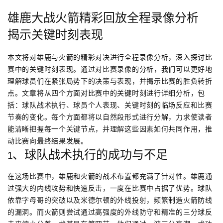
雄鹿大战火箭精彩回放全程录像分析
揭示关键时刻表现
本文将对雄鹿与火箭的精彩对决进行全程录像分析，深入探讨比
赛中的关键时刻表现。通过对比赛录像的分析，我们可以更好地
理解球员们在紧张局势下的决策与表现，并揭示比赛的胜负转折
点。文章将从四个方面对比赛中的关键时刻进行详细分析，包
括：球队战术执行、球员个人表现、关键时刻的临场反应和比赛
节奏的变化。每个方面都将以自然段形式进行分解，力求使读者
能清晰把握每一个关键节点，并理解这些因素如何共同作用，推
动比赛向最终结果发展。
1、球队战术执行的成功与不足
在这场比赛中，雄鹿和火箭的战术布置都充满了针对性。雄鹿通
过强大的内线攻势和快速反击，一度在比赛中占据了优势。球队
依靠字母哥的突破以及米德尔顿的外线投射，频繁制造火箭防线
的漏洞。而火箭则尝试通过高强度的外线防守和精准的三分球反