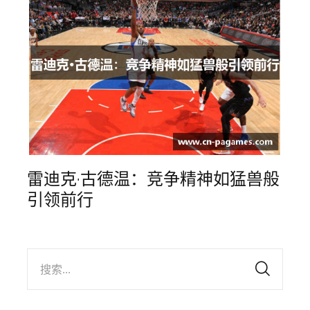
雷迪克·古德温：竞争精神如猛兽般
引领前行
搜索...