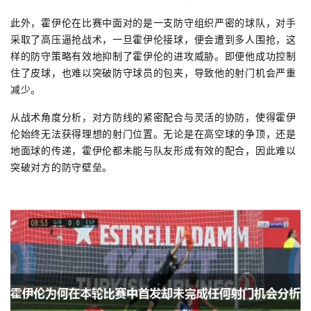
此外，霍伊伦在比赛中面对的是一支防守组织严密的球队，对手
采取了高压逼抢战术，一旦霍伊伦接球，便会遭到多人围抢，这
样的防守策略有效地抑制了霍伊伦的进攻威胁。即便他成功控制
住了皮球，也难以突破防守球员的包夹，导致他的射门机会严重
减少。
从战术角度分析，对方防线的紧密配合与灵活的协防，使得霍伊
伦始终无法获得理想的射门位置。无论是在高空球的争顶，还是
地面球的传递，霍伊伦都未能与队友形成有效的配合，因此难以
突破对方的防守壁垒。