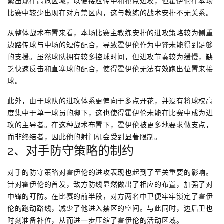
繁出现在高危区域，以便接应传中和抢点进攻，但霍伊伦在本场
比赛中较少出现在对方禁区内，这与教练的战术安排不无关系。
从整体战术布置来看，本场比赛主教练安排的进攻策略较为侧重
边路传球与中场的短传配合，导致霍伊伦作为中锋未能得到足够
的支援。虽然球队拥有较多控球时间，但进攻节奏较为缓慢，缺
乏快速反击和直塞球的配合，使得霍伊伦无法有效跑出位置来接
球。
此外，由于球队的进攻体系更偏向于多点开花，并没有将球权高
度集中于单一球员的脚下，这也使得霍伊伦未能在比赛中成为进
攻的主导者。在这种战术布置下，霍伊伦被更多地要求做支点，
而非终结者，因此他的射门机会受到显著限制。
2、对手防守策略的制约
对手的防守策略对霍伊伦的进攻表现也起到了至关重要的影响。
针对霍伊伦的首发，敌方防线显然做出了相应的布置，加强了对
中锋的盯防。在比赛的前半段，对方两名中卫便牢牢锁定了霍伊
伦的跑动路线，减少了他进入禁区的空间。与此同时，边后卫也
时刻准备补位，从而进一步压缩了霍伊伦的活动区域。