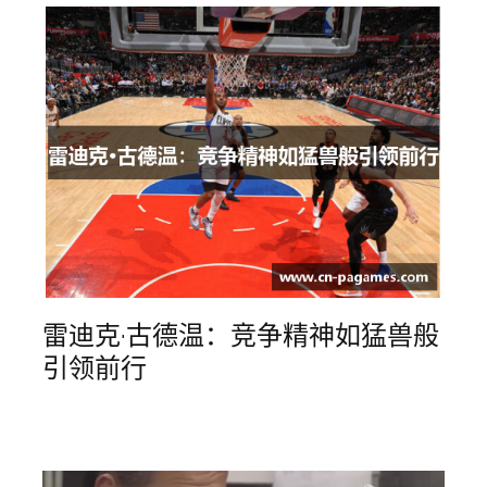
雷迪克·古德温：竞争精神如猛兽般
引领前行