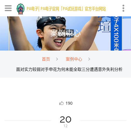
案例中心
首页
案例中心
面对实力较弱对手申花为何未能全取三分遭遇意外失利分析
190
20
12