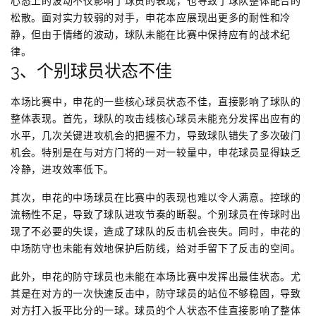
心态上的波动不仅影响了球员的表现，也导致了球队整体配合的
松散。面对实力较弱的对手，申花本应展现出更多的耐性和冷
静，但由于情绪的波动，球队未能在比赛中保持应有的战术纪
律。
3、个别球员状态不佳
本场比赛中，申花的一些核心球员状态不佳，直接影响了球队的
整体表现。首先，球队的攻击线核心球员未能充分发挥出应有的
水平，几次关键进攻机会的把握不力，导致球队错失了多次破门
机会。特别是在与对方门将的一对一较量中，申花球员显得缺乏
冷静，进攻效率低下。
其次，申花的中场球员在比赛中的表现也难以令人满意。控球的
流畅性不足，导致了球队进攻节奏的断裂。个别球员在传球时出
现了不必要的失误，造成了球队的反击机会丧失。同时，申花的
中场防守也未能有效地保护后防线，给对手留下了反击的空间。
此外，申花的防守球员也未能在本场比赛中发挥出最佳状态。尤
其是在对方的一次快速反击中，防守球员的站位不够稳固，导致
对方打入扳平比分的一球。球员的个人状态不佳直接影响了整体