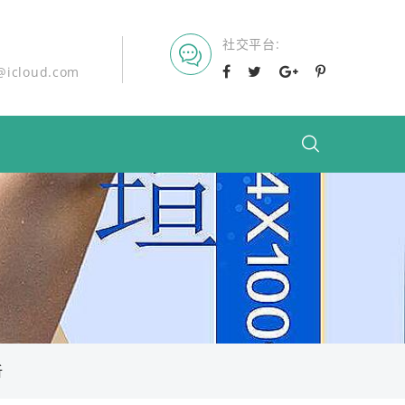
社交平台
@icloud.com
析