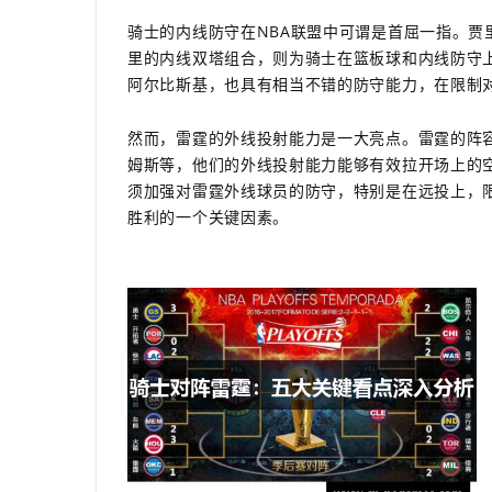
骑士的内线防守在NBA联盟中可谓是首屈一指。贾
里的内线双塔组合，则为骑士在篮板球和内线防守
阿尔比斯基，也具有相当不错的防守能力，在限制
然而，雷霆的外线投射能力是一大亮点。雷霆的阵容
姆斯等，他们的外线投射能力能够有效拉开场上的
须加强对雷霆外线球员的防守，特别是在远投上，
胜利的一个关键因素。