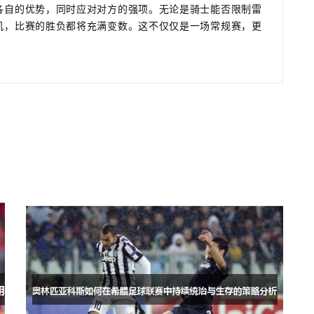
各自的优势，同时应对对方的强项。无论是骑士能否限制雷
机，比赛的胜负都将充满变数。这不仅仅是一场常规赛，更