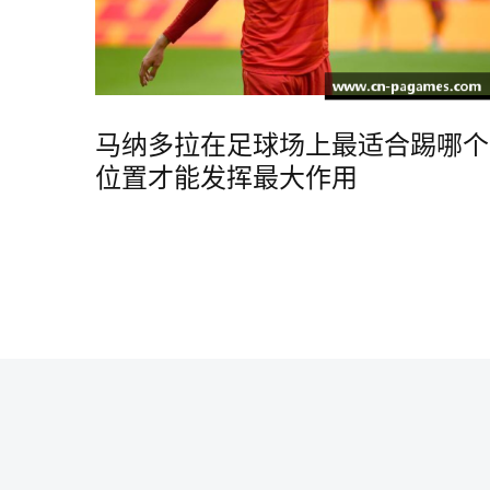
马纳多拉在足球场上最适合踢哪个
位置才能发挥最大作用