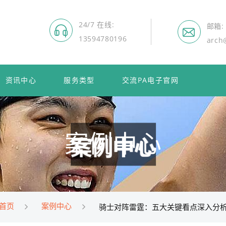
24/7 在线
邮箱
13594780196
arch
资讯中心
服务类型
交流PA电子官网
案例中心
首页
案例中心
骑士对阵雷霆：五大关键看点深入分