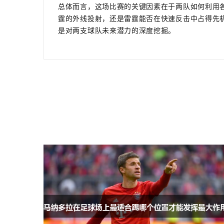
总体而言，这场比赛的关键因素在于两队如何利用
霆的外线投射，还是雷霆能否在快速反击中占得先
是对两支球队未来潜力的深度挖掘。