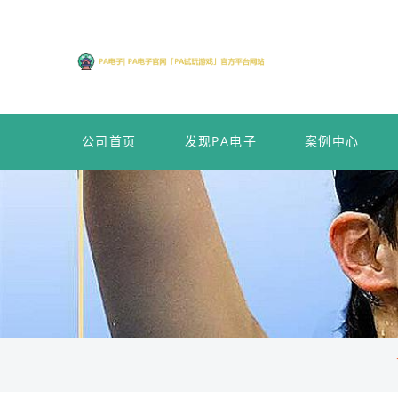
公司首页
发现PA电子
案例中心