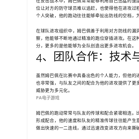
在反击战术中，姆巴佩常常能够利用自己迅猛的速
位让对方的防守球员难以追赶，也使得他在进攻过
个人突破，他的跑动往往能够牵扯出防线的空档，
在球队进攻组织中，姆巴佩善于利用对方防线的漏
察，他能够不断地通过精准的跑位穿插进攻。在这
分，更多的是他能够为全队创造出更多进攻机会。
4、团队合作：技术
虽然姆巴佩在比赛中具备出色的个人能力，但他的
也非常强，与队友之间的配合为他的进攻提供了更
威胁更为多元化。
PA电子游戏
姆巴佩的跑动常常与队友的传球和配合紧密相连。
形成配合，他的速度和队友的精准传球往往能产生
做出快速的一二连线，通过迅速改变进攻方向来撕