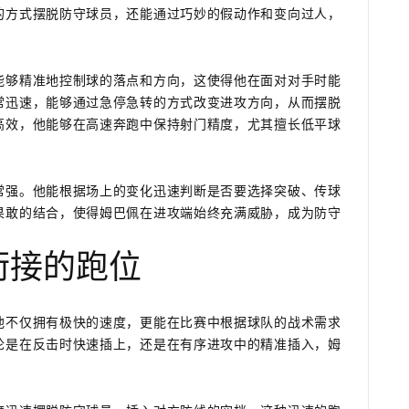
的方式摆脱防守球员，还能通过巧妙的假动作和变向过人，
能够精准地控制球的落点和方向，这使得他在面对对手时能
常迅速，能够通过急停急转的方式改变进攻方向，从而摆脱
高效，他能够在高速奔跑中保持射门精度，尤其擅长低平球
常强。他能根据场上的变化迅速判断是否要选择突破、传球
果敢的结合，使得姆巴佩在进攻端始终充满威胁，成为防守
衔接的跑位
他不仅拥有极快的速度，更能在比赛中根据球队的战术需求
论是在反击时快速插上，还是在有序进攻中的精准插入，姆