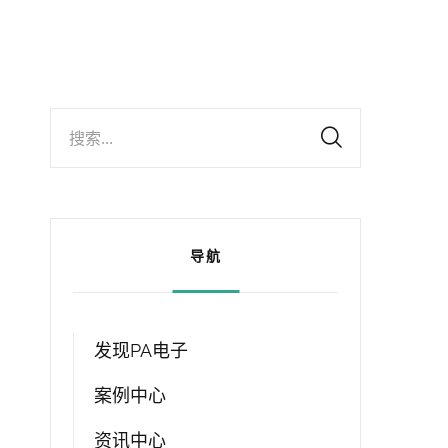
搜索...
导航
发现PA电子
案例中心
资讯中心