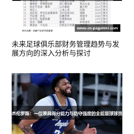
未来足球俱乐部财务管理趋势与发
展方向的深入分析与探讨