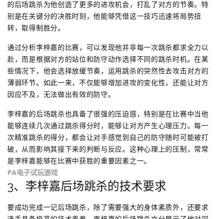
的后场跳杀为他创造了更多的进攻机会，打乱了对方的节奏。特
别是在关键分的决胜时刻，他能够凭借这一技巧迅速将局势扭
转，取得制胜分。
通过分析李梓嘉的比赛，可以发现他并非每一次跳杀都求全力以
赴，而是根据对方的站位和防守动作选择不同的跳杀时机。在某
些情况下，他会选择放缓节奏，运用跳杀的突然性去攻击对方的
薄弱环节。如此一来，不仅能够增加进攻的变化性，还能让对方
因应不及，无法做出有效的防守。
李梓嘉的后场跳杀也具备了很强的压迫感，特别是在比赛中当他
能够连续几次通过跳杀得分时，能够让对方产生心理压力。每一
次精准跳杀的得分，都会让对手感觉到自己的防守随时可能被打
破，从而影响其接下来的判断与反应。这种心理上的压制，常常
是李梓嘉能够在比赛中获胜的重要因素之一。
PA电子试玩游戏
3、李梓嘉后场跳杀的技术要求
要成功完成一记后场跳杀，除了需要强大的身体素质外，还要求
选手具备极高的技术素养。李梓嘉的后场跳杀充分展示了他对羽