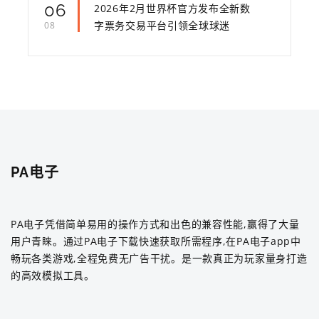
06
2026年2月世界杯官方发布全新数
字票务交易平台引领全球球迷
08
PA电子
PA电子凭借简单易用的操作方式和出色的兼容性能,赢得了大量
用户青睐。通过PA电子下载快速获取所需程序,在PA电子app中
畅玩各类游戏,全程免费无广告干扰。是一款真正为玩家量身打造
的高效模拟工具。