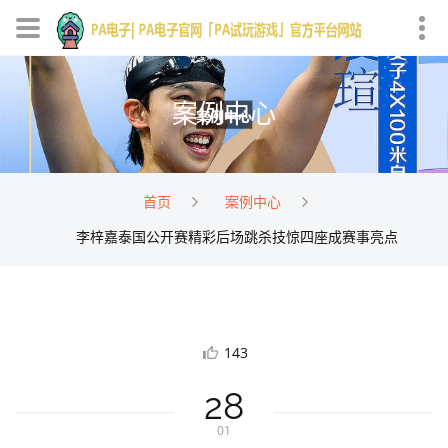
案例中心
首页
案例中心
李梓嘉泰国公开赛精彩后场跳杀技惊四座成赛事亮点
143
28
01